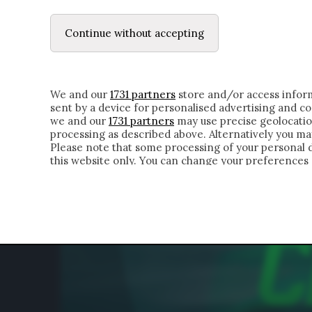
LE LETTERE
IL CONTADINO | DONYELL 
Continue without accepting
HOMEPAGE
CHI SIAMO
LETTERE
APPRO
We and our
1731 partners
store and/or access inform
sent by a device for personalised advertising and 
we and our
1731 partners
may use precise geolocatio
processing as described above. Alternatively you m
Please note that some processing of your personal da
this website only. You can change your preferences 
of the webpage.