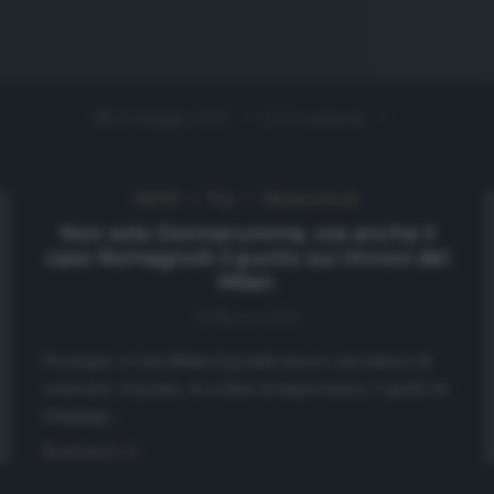
25 Maggio 2021
0 comment
NEWS
Top
Ultimi articoli
Non solo Donnarumma, ora anche il
caso Romagnoli: il punto sui rinnovi del
Milan
31 Marzo 2021
Prosegue a Casa Milan il grande lavoro sui rinnovi di
contratto. Il primo, in ordine di importanza, è quello di
Gianluigi…
Read more