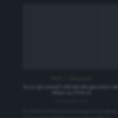
NEWS
Ultimi articoli
Ecco gli overall ufficiali dei giocatori de
Milan su FIFA 21
11 Settembre 2020
Dr Whi7es su Twitter ha reso noti gli overall ufficiali