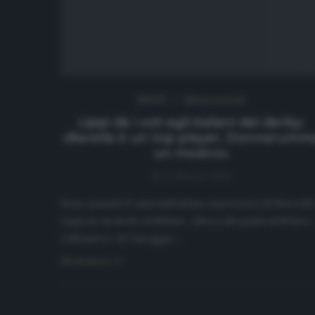
NEWS
Ultimi articoli
Lippi dà i voti agli italiani del derby:
«Barella è un top player, Donnarumm
un mostro»
16 Febbraio 2021
Sono passati 21 anni dall’ultima esperienza di Marcello
Lippi in un derby di Milano. Allora alla guida dell’Inter,
l’allenatore di Viareggio…
Read more