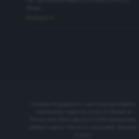
che i giocatori del Milan si troveranno su FIFA 21.
Stesso…
Read more
Cronache di spogliatoio è una testata giornalistica
regolarmente registrata presso il tribunale di
Firenze al N. 6119 in data 01/07/2020 dell'apposito
pubblico registro. Direttore responsabile: Emanuele
Corazzi