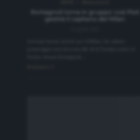
NEWS
Ultimi articoli
Romagnoli torna in gruppo: così Pioli
gestirà il capitano del Milan
8 Aprile 2021
Arrivano buone notizie per il Milan, che sabato
pomeriggio sarà di scena alle 18 al Tardini contro il
Parma. Alessio Romagnoli,…
Read more