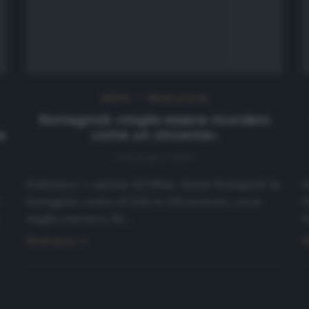
NEWS
Ultimi articoli
Romagnoli: «Voglio essere ricordato
a
come un vincente»
3 Dicembre 2020
Il difensore e capitano del Milan, Alessio Romagnoli, ha
I
festeggiato contro il Celtic le 200 presenze con la
f
maglia rossonera. Ne…
I
Read more
R