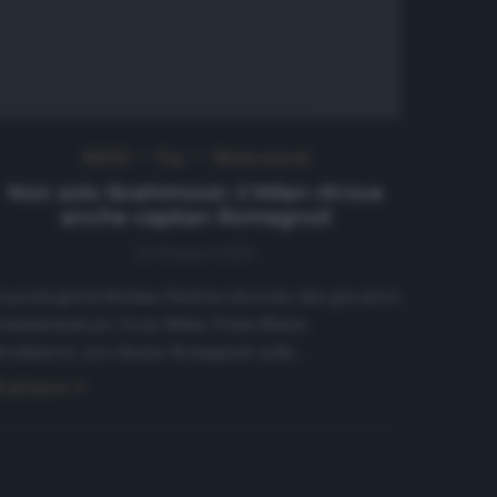
NEWS
Top
Ultimi articoli
Non solo Ibrahimovic: il Milan ritrova
anche capitan Romagnoli
12 Ottobre 2020
n pochi giorni Stefano Pioli ha ritrovato due giocatori
ondamentali per il suo Milan. Prima Zlatan
brahimovic, poi Alessio Romagnoli: nella…
ead more