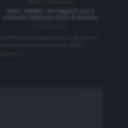
NEWS
Ultimi articoli
Milan, Maldini: «Romagnoli non è
contento della panchina di stasera»
28 Febbraio 2021
l dt dl Milan Paolo Maldini ha parlato a Sky Sport in
erito al match di stasera tra Roma e Milan…
ead more