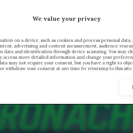
MALEN X CRONACHE
We value your privacy
FONDIMENTI
REPORTAGE
SALVATO NELLE NOTE
C
ation on a device, such as cookies and process personal data, 
content, advertising and content measurement, audience resea
n data and identification through device scanning. You may cl
ay access more detailed information and change your preferen
ta may not require your consent, but you have a right to objec
or withdraw your consent at any time by returning to this site