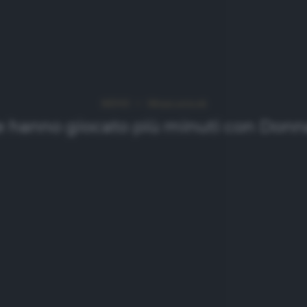
NEWS
Ultimi articoli
e hanno giocato più minuti con Don