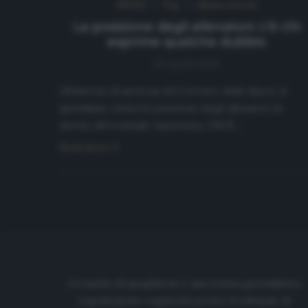
NEWS
Top
Ultimi articoli
La posizione degli allenatori: c’è chi
esprime qualche dubbio
29 Aprile 2020
All’interno di un focus del Corriere dello Sport, il
quotidiano elenca la posizione degli allenatori in
merito all’eventuale ripartenza. CHI È…
Read more
Cronache di spogliatoio è una testata giornalistica
regolarmente registrata presso il tribunale di