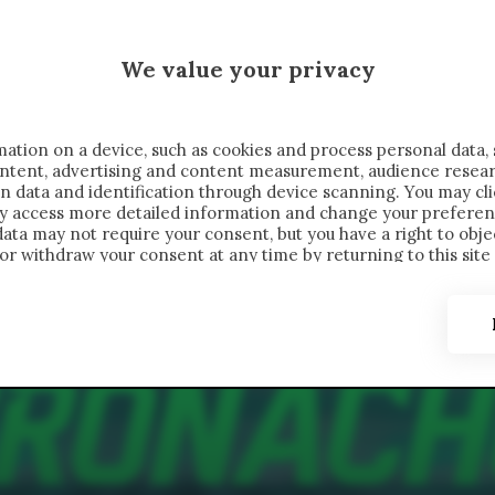
 SAELEMAEKERS X CRONACHE
We value your privacy
FONDIMENTI
REPORTAGE
SALVATO NELLE NOTE
C
ation on a device, such as cookies and process personal data, 
content, advertising and content measurement, audience resea
n data and identification through device scanning. You may cl
ay access more detailed information and change your preferen
ta may not require your consent, but you have a right to objec
or withdraw your consent at any time by returning to this site