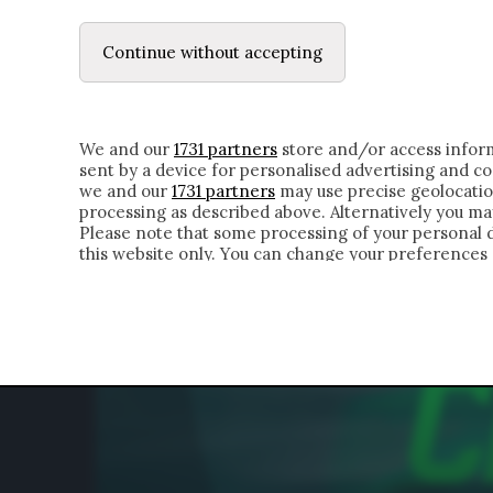
LE LETTERE
DUBBI INTERIORI | ALEXIS
Continue without accepting
HOMEPAGE
CHI SIAMO
LETTERE
APPRO
We and our
1731 partners
store and/or access inform
sent by a device for personalised advertising and 
we and our
1731 partners
may use precise geolocatio
processing as described above. Alternatively you m
Please note that some processing of your personal da
this website only. You can change your preferences 
of the webpage.