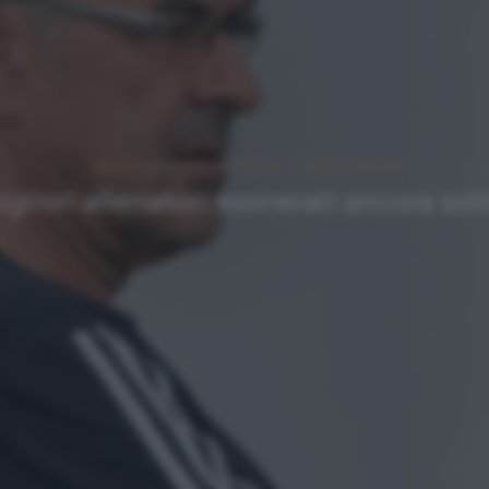
Approfondimenti
NEWS
Ultimi articoli
igliori allenatori esonerati ancora sot