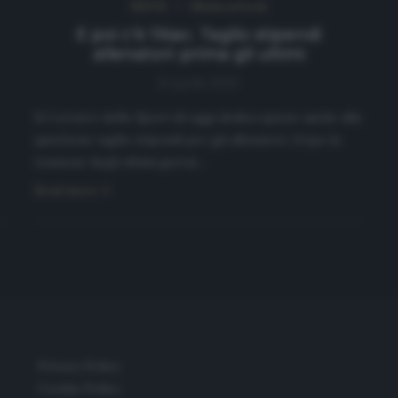
NEWS
Ultimi articoli
E poi c’è l’Aiac. Taglio stipendi
allenatori: prima gli ultimi
8 Aprile 2020
Il Corriere dello Sport di oggi dedica spazio anche alla
questione taglio stipendi per gli allenatori. Dopo la
tensione degli ultimi giorni…
Read more
Privacy Policy
Cookie Policy