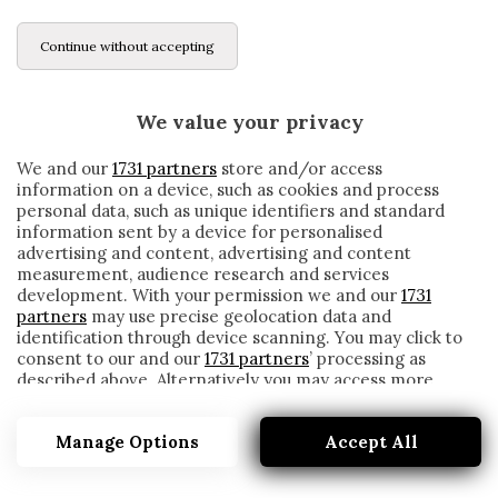
Continue without accepting
We value your privacy
We and our
1731 partners
store and/or access
information on a device, such as cookies and process
personal data, such as unique identifiers and standard
information sent by a device for personalised
advertising and content, advertising and content
measurement, audience research and services
development. With your permission we and our
1731
partners
may use precise geolocation data and
identification through device scanning. You may click to
consent to our and our
1731 partners
’ processing as
described above. Alternatively you may access more
AMAD TRAORÉ
detailed information and change your preferences
before consenting or to refuse consenting. Please note
Manage Options
Accept All
that some processing of your personal data may not
require your consent, but you have a right to object to
such processing. Your preferences will apply to this