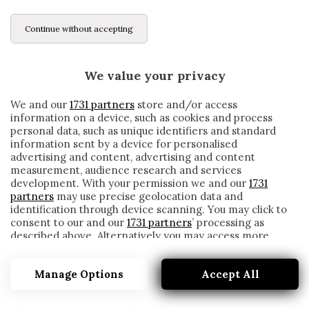
Continue without accepting
We value your privacy
We and our
1731 partners
store and/or access
information on a device, such as cookies and process
personal data, such as unique identifiers and standard
information sent by a device for personalised
advertising and content, advertising and content
measurement, audience research and services
development. With your permission we and our
1731
partners
may use precise geolocation data and
identification through device scanning. You may click to
consent to our and our
1731 partners
’ processing as
described above. Alternatively you may access more
ASAMOAH
detailed information and change your preferences
before consenting or to refuse consenting. Please note
Manage Options
Accept All
that some processing of your personal data may not
require your consent, but you have a right to object to
such processing. Your preferences will apply to this