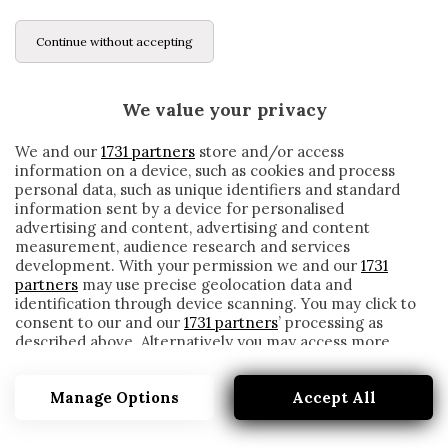
Continue without accepting
We value your privacy
We and our
1731 partners
store and/or access
information on a device, such as cookies and process
personal data, such as unique identifiers and standard
information sent by a device for personalised
advertising and content, advertising and content
measurement, audience research and services
development. With your permission we and our
1731
partners
may use precise geolocation data and
identification through device scanning. You may click to
consent to our and our
1731 partners
’ processing as
described above. Alternatively you may access more
BRUGES
detailed information and change your preferences
before consenting or to refuse consenting. Please note
Manage Options
Accept All
that some processing of your personal data may not
require your consent, but you have a right to object to
such processing. Your preferences will apply to this