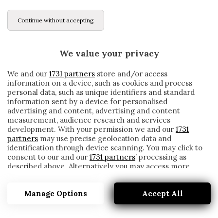
Continue without accepting
We value your privacy
We and our
1731 partners
store and/or access
information on a device, such as cookies and process
personal data, such as unique identifiers and standard
information sent by a device for personalised
advertising and content, advertising and content
measurement, audience research and services
development. With your permission we and our
1731
partners
may use precise geolocation data and
identification through device scanning. You may click to
consent to our and our
1731 partners
’ processing as
described above. Alternatively you may access more
DANILO CATALDI
detailed information and change your preferences
before consenting or to refuse consenting. Please note
Manage Options
Accept All
that some processing of your personal data may not
require your consent, but you have a right to object to
such processing. Your preferences will apply to this