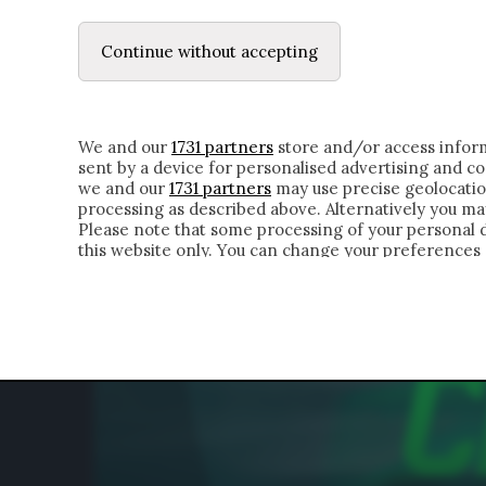
LE LETTERE
IL CONTADINO | DONYELL 
Continue without accepting
HOMEPAGE
CHI SIAMO
LETTERE
APPRO
We and our
1731 partners
store and/or access inform
sent by a device for personalised advertising and 
we and our
1731 partners
may use precise geolocatio
processing as described above. Alternatively you m
Please note that some processing of your personal da
this website only. You can change your preferences 
of the webpage.