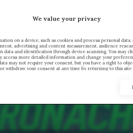
MALEN X CRONACHE
We value your privacy
FONDIMENTI
REPORTAGE
SALVATO NELLE NOTE
C
ation on a device, such as cookies and process personal data, 
content, advertising and content measurement, audience resea
n data and identification through device scanning. You may cl
ay access more detailed information and change your preferen
ta may not require your consent, but you have a right to objec
or withdraw your consent at any time by returning to this site