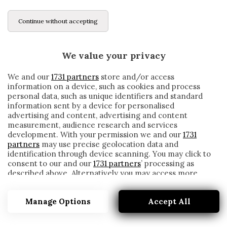
Continue without accepting
We value your privacy
We and our
1731 partners
store and/or access
information on a device, such as cookies and process
personal data, such as unique identifiers and standard
information sent by a device for personalised
advertising and content, advertising and content
measurement, audience research and services
development. With your permission we and our
1731
partners
may use precise geolocation data and
identification through device scanning. You may click to
consent to our and our
1731 partners
’ processing as
described above. Alternatively you may access more
GATTUSO
detailed information and change your preferences
before consenting or to refuse consenting. Please note
Manage Options
Accept All
that some processing of your personal data may not
require your consent, but you have a right to object to
such processing. Your preferences will apply to this