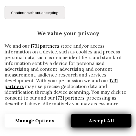
Continue without accepting
We value your privacy
We and our
1731 partners
store and/or access
information on a device, such as cookies and process
personal data, such as unique identifiers and standard
information sent by a device for personalised
advertising and content, advertising and content
measurement, audience research and services
development. With your permission we and our
1731
partners
may use precise geolocation data and
identification through device scanning. You may click to
consent to our and our
1731 partners
’ processing as
described above. Alternatively you may access more
IONITA
detailed information and change your preferences
before consenting or to refuse consenting. Please note
Manage Options
Accept All
that some processing of your personal data may not
require your consent, but you have a right to object to
such processing. Your preferences will apply to this