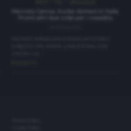
NEWS
Top
Ultimi articoli
Mercato Genoa, Iturbe domani in Italia.
Pronti altri due colpi per i rossoblu
29 Gennaio 2020
Juan Iturbe nella giornata di domani sarà in Italia e
svolgerà le visite mediche, prima di firmare il suo
contratto con…
Read more
Privacy Policy
Cookie Policy