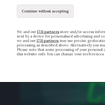
LE LETTERE
IL CONTADINO | DONYELL 
Continue without accepting
HOMEPAGE
CHI SIAMO
LETTERE
APPRO
We and our
1731 partners
store and/or access inform
sent by a device for personalised advertising and 
we and our
1731 partners
may use precise geolocatio
processing as described above. Alternatively you m
Please note that some processing of your personal da
this website only. You can change your preferences 
of the webpage.