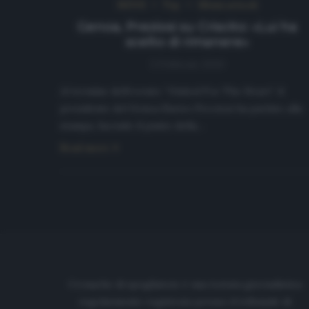
NEWS
Top
Ultimi articoli
Genoa, Preziosi su Criscito: «Lui ha
scelto di rimanere»
3 Febbraio 2020
Al termine dell’evento “United For The Heart” il
presidente del Genoa Enrico Preziosi ha parlato alla
stampa, facendo il punto della…
Read more
Cronache di spogliatoio è una testata giornalistica
regolarmente registrata presso il tribunale di