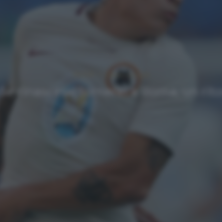
NEWS
Ultimi articoli
Se rinascessi tornerei a Roma, un ri