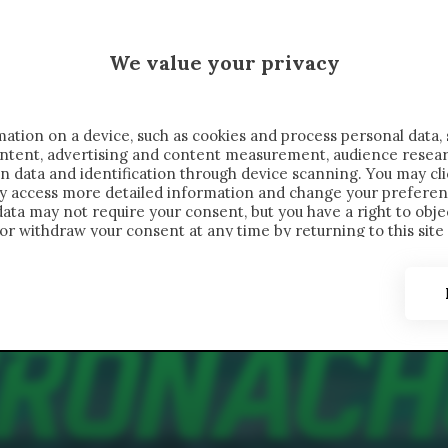
MALEN X CRONACHE
We value your privacy
FONDIMENTI
REPORTAGE
SALVATO NELLE NOTE
C
ation on a device, such as cookies and process personal data, 
content, advertising and content measurement, audience resea
n data and identification through device scanning. You may cl
ay access more detailed information and change your preferen
ta may not require your consent, but you have a right to objec
or withdraw your consent at any time by returning to this site