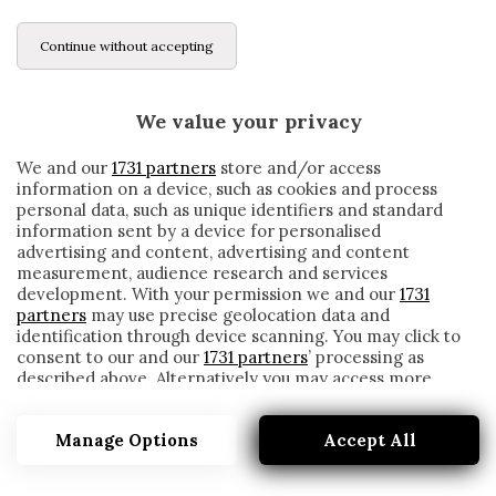
Continue without accepting
We value your privacy
We and our
1731 partners
store and/or access
information on a device, such as cookies and process
personal data, such as unique identifiers and standard
information sent by a device for personalised
advertising and content, advertising and content
measurement, audience research and services
development. With your permission we and our
1731
partners
may use precise geolocation data and
identification through device scanning. You may click to
consent to our and our
1731 partners
’ processing as
described above. Alternatively you may access more
MARIO PASALIC
detailed information and change your preferences
before consenting or to refuse consenting. Please note
Manage Options
Accept All
that some processing of your personal data may not
require your consent, but you have a right to object to
such processing. Your preferences will apply to this