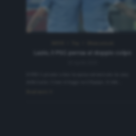
NEWS
Top
Ultimi articoli
Lazio, il PSG pensa al doppio colpo
10 Aprile 2020
Il PSG è pronto a fare la spesa sul mercato in casa
della Lazio. Come si legge su L’Equipe, il club…
Read more