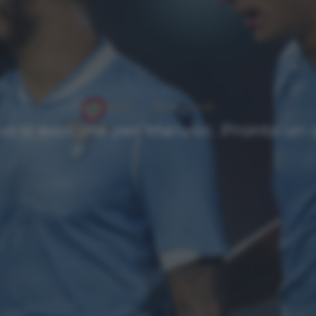
NEWS
Ultimi articoli
novo si avvicina per Marusic. Pronto u