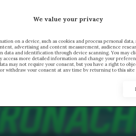
MALEN X CRONACHE
We value your privacy
FONDIMENTI
REPORTAGE
SALVATO NELLE NOTE
C
ation on a device, such as cookies and process personal data, 
content, advertising and content measurement, audience resea
n data and identification through device scanning. You may cl
ay access more detailed information and change your preferen
ta may not require your consent, but you have a right to objec
or withdraw your consent at any time by returning to this site