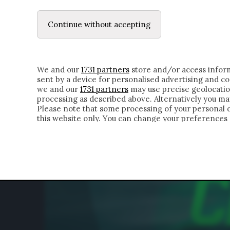
LE LETTERE
IL CONTADINO | DONYELL 
Continue without accepting
HOMEPAGE
CHI SIAMO
LETTERE
APPRO
We and our
1731 partners
store and/or access inform
sent by a device for personalised advertising and 
we and our
1731 partners
may use precise geolocatio
processing as described above. Alternatively you m
Please note that some processing of your personal da
this website only. You can change your preferences 
of the webpage.