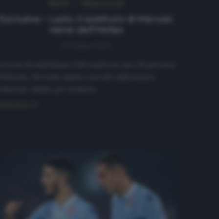
NEWS
Ultimi articoli
Esclusiva – Lazio, il sostituto di Marusic
viene dall’Hellas
13 Giugno 2020
a Lazio ha individuato l’alternativa in caso di partenza
i Marusic. Secondo quanto raccolto dalla nostra
edazione, infatti, per la fascia…
ead more