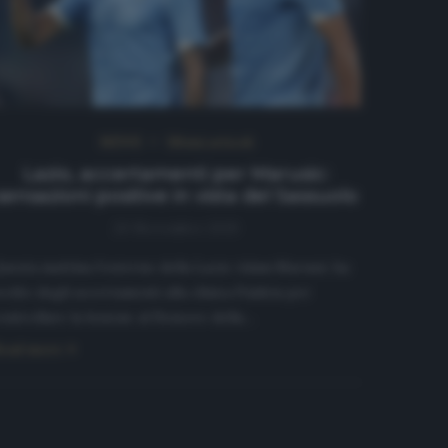
NEWS
Ultimi articoli
Lazio, accertamenti per Marusic:
sensazioni positive in vista del Sassuolo
20 Novembre 2019
uesta mattina l’esterno della Lazio Adam Marusic ha
volto degli accertamenti alla clinica Paideia per
ontrollare la lesione al flessore della…
ead more