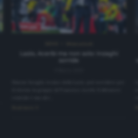
NEWS
Ultimi articoli
Lazio, Acerbi ma non solo: Inzaghi
sorride
9 Marzo 2020
Simone Inzaghi, tecnico della Lazio, può sorridere per
Q
il ritorno in gruppo di Francesco Acerbi. Il difensore
s
centrale è uno dei…
c
Read more
R