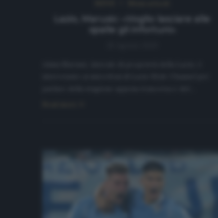
NEWS
Ultimi articoli
Lazio, Marusic: «Voglio lasciare alle
spalle gli infortuni»
26 Agosto 2020
Adam Marusic, laterale di proprietà della Lazio, è
intervenuto ai microfoni di Lazio Style Channel per
parlare della stagione appena trascorsa e del…
Read more