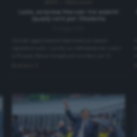
NEWS
Ultimi articoli
Lazio, sorpresa Marusic: tre assenti
(quasi) certi per l’Atalanta
21 Giugno 2020
Arrivano aggiornamenti importanti per quanto
L
riguarda la Lazio. A poche ore dall’amichevole contro
d
la Ternana, Simone Inzaghi può sorridere per il…
r
Read more
R