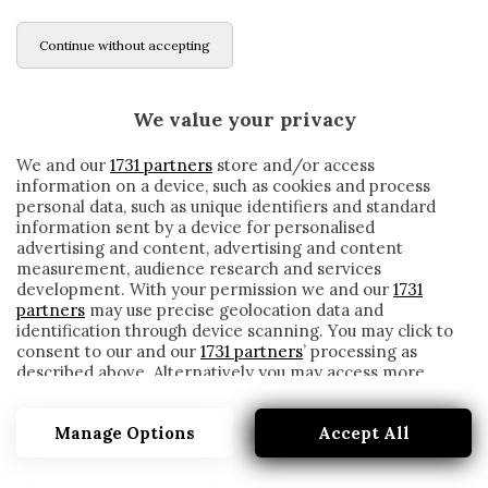
Continue without accepting
We value your privacy
We and our
1731 partners
store and/or access
information on a device, such as cookies and process
personal data, such as unique identifiers and standard
information sent by a device for personalised
advertising and content, advertising and content
measurement, audience research and services
development. With your permission we and our
1731
partners
may use precise geolocation data and
identification through device scanning. You may click to
consent to our and our
1731 partners
’ processing as
described above. Alternatively you may access more
MIDTJYLLAND
detailed information and change your preferences
before consenting or to refuse consenting. Please note
Manage Options
Accept All
that some processing of your personal data may not
require your consent, but you have a right to object to
such processing. Your preferences will apply to this