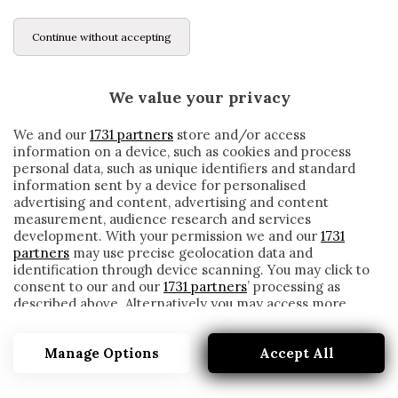
Continue without accepting
We value your privacy
We and our
1731 partners
store and/or access
information on a device, such as cookies and process
personal data, such as unique identifiers and standard
information sent by a device for personalised
advertising and content, advertising and content
measurement, audience research and services
development. With your permission we and our
1731
partners
may use precise geolocation data and
identification through device scanning. You may click to
consent to our and our
1731 partners
’ processing as
described above. Alternatively you may access more
MUSACCHIO
detailed information and change your preferences
before consenting or to refuse consenting. Please note
Manage Options
Accept All
that some processing of your personal data may not
require your consent, but you have a right to object to
such processing. Your preferences will apply to this