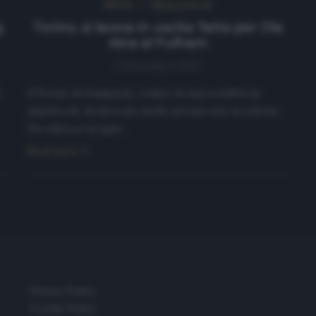
NEWS
Ultimi articoli
g
Torino, si lavora in uscita: fatta per Ola
Aina al Fulham
6 Settembre 2020
Il Torino di Giampaolo, reduce da una sconfitta in
amichevole, ha lavorato molto nel mercato in entrata.
Un rinforzo in ogni…
Read more
Privacy Policy
Cookie Policy