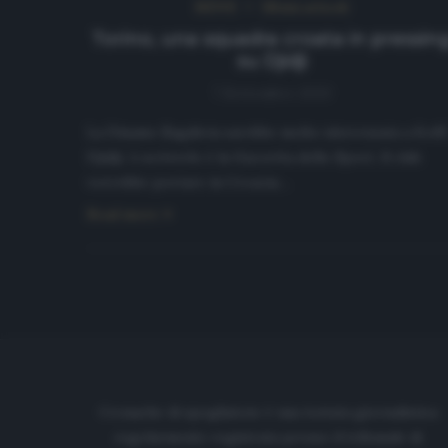
NEWS
Ultimi articoli
Torino, una squadra croata in pressin
su Djidji
7 Settembre 2020
La Dinamo Zagabria sarebbe molto interessata a Koffi
Djidji. A scriverlo è la Gazzetta dello Sport. Il club
vorrebbe portare in Croazia…
Read more
Cronache di spogliatoio è una testata giornalistica
regolarmente registrata presso il tribunale di