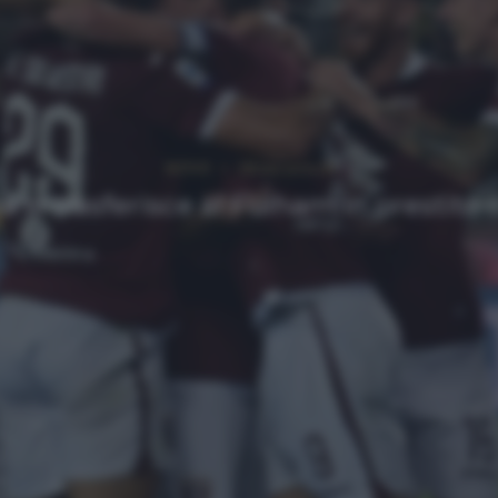
NEWS
Ultimi articoli
si trasferisce al Fulham in prestito c