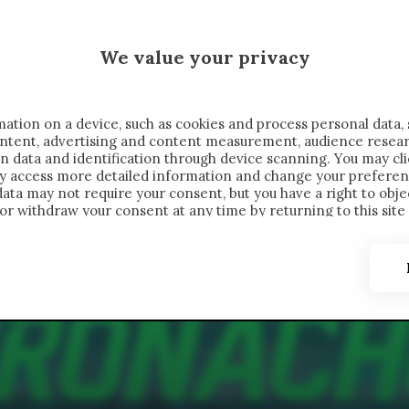
MALEN X CRONACHE
We value your privacy
FONDIMENTI
REPORTAGE
SALVATO NELLE NOTE
C
ation on a device, such as cookies and process personal data, 
content, advertising and content measurement, audience resea
n data and identification through device scanning. You may cl
ay access more detailed information and change your preferen
ta may not require your consent, but you have a right to objec
or withdraw your consent at any time by returning to this site