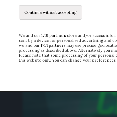
LE LETTERE
IL CONTADINO | DONYELL 
Continue without accepting
HOMEPAGE
CHI SIAMO
LETTERE
APPRO
We and our
1731 partners
store and/or access inform
sent by a device for personalised advertising and 
we and our
1731 partners
may use precise geolocatio
processing as described above. Alternatively you m
Please note that some processing of your personal da
this website only. You can change your preferences 
of the webpage.