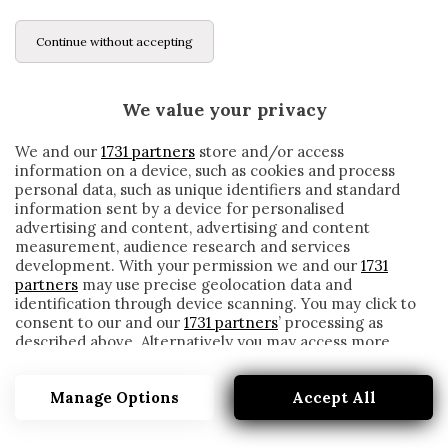
Continue without accepting
We value your privacy
We and our
1731 partners
store and/or access
information on a device, such as cookies and process
personal data, such as unique identifiers and standard
information sent by a device for personalised
advertising and content, advertising and content
measurement, audience research and services
development. With your permission we and our
1731
partners
may use precise geolocation data and
identification through device scanning. You may click to
consent to our and our
1731 partners
’ processing as
described above. Alternatively you may access more
PELLISSIER
detailed information and change your preferences
before consenting or to refuse consenting. Please note
Manage Options
Accept All
that some processing of your personal data may not
require your consent, but you have a right to object to
such processing. Your preferences will apply to this