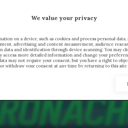
MALEN X CRONACHE
We value your privacy
FONDIMENTI
REPORTAGE
SALVATO NELLE NOTE
C
ation on a device, such as cookies and process personal data, 
content, advertising and content measurement, audience resea
n data and identification through device scanning. You may cl
ay access more detailed information and change your preferen
ta may not require your consent, but you have a right to objec
or withdraw your consent at any time by returning to this site