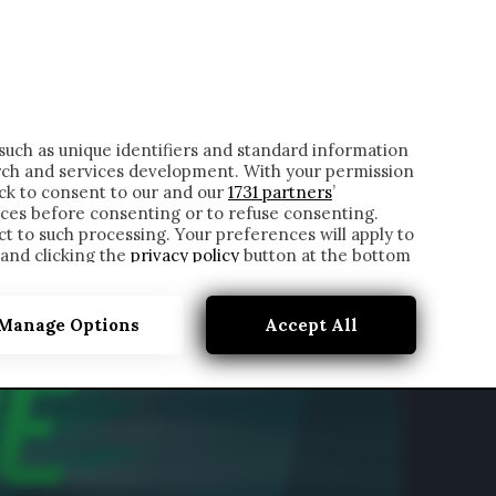
ONTATTI
such as unique identifiers and standard information
rch and services development. With your permission
ick to consent to our and our
1731 partners
’
ces before consenting or to refuse consenting.
t to such processing. Your preferences will apply to
 and clicking the
privacy policy
button at the bottom
Manage Options
Accept All