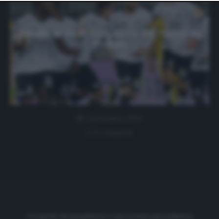
website only. You can change your preferences or
withdraw your consent at any time by returning to this
site and clicking the
privacy policy
button at the bottom
of the webpage.
Spezia, al via la rivoluzione del nuovo ds
Meluso
1 Settembre 2020
0 comment
Cronache di spogliatoio è una testata giornalistica