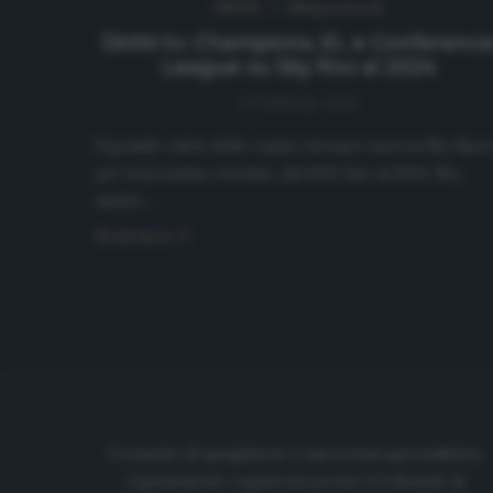
NEWS
Ultimi articoli
Diritti tv: Champions, EL e Conferenc
League su Sky fino al 2024
6 Febbraio 2021
Il grande calcio delle coppe europee sarà su Sky Spor
per il prossimo triennio, dal 2021 fino al 2024. Sky,
infatti,…
Read more
Cronache di spogliatoio è una testata giornalistica
regolarmente registrata presso il tribunale di