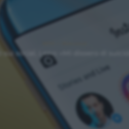
NEWS
Ultimi articoli
ti sui social, Leno: «Mi dissero di su