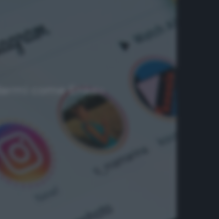
icidarmi come Enke»