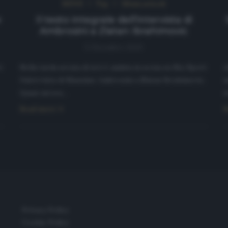
NEWS
Top
Ultimi articoli
e
Il testo integrale dell’intervista di
Ambrosini a Zlatan Ibrahimovic
5 Dicembre 2020
t
Nella tarda serata di ieri è andata in scena su Sky Sport
A
l’intervista di Massimo Ambrosini a Zlatan Ibrahimovic.
u
Quasi un’ora…
s
Read more
R
Privacy Policy
Cookie Policy