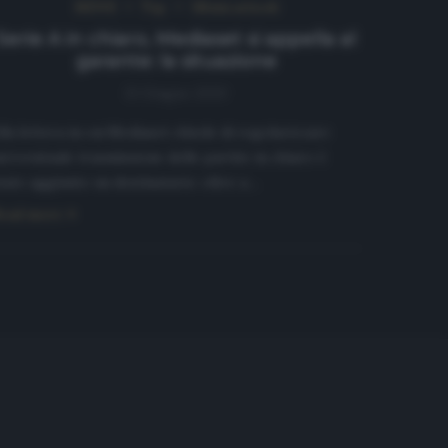
NEWS
Top
Ultimi articoli
Serie A in chiaro, Mediaset si appella al
garante: la situazione
13 Giugno 2020
lla lettera in cui Mediaset chiede di regolarizzare
n’eventuale trasmissione delle partite in chiaro è
tato aggiunto un destinatario: oltre a…
ead more