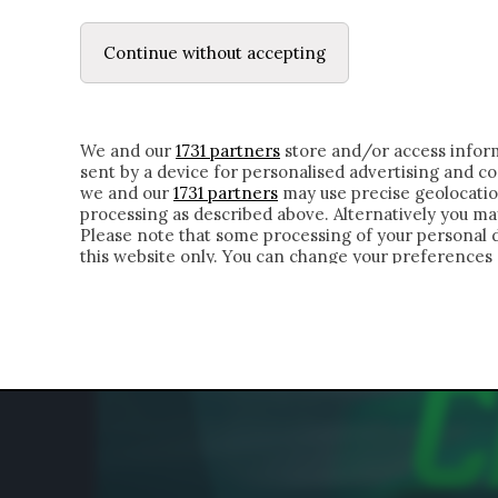
DUBBI INTERIORI | ALEXIS
LE LETTERE
IL CONTADINO | DONYELL 
Continue without accepting
HOMEPAGE
CHI SIAMO
LETTERE
APPRO
We and our
1731 partners
store and/or access inform
sent by a device for personalised advertising and 
we and our
1731 partners
may use precise geolocatio
processing as described above. Alternatively you m
Please note that some processing of your personal da
this website only. You can change your preferences 
of the webpage.