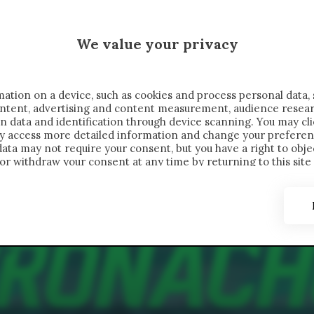
 SAELEMAEKERS X CRONACHE
MALEN X CRONACHE
We value your privacy
FONDIMENTI
REPORTAGE
SALVATO NELLE NOTE
C
ation on a device, such as cookies and process personal data, 
content, advertising and content measurement, audience resea
n data and identification through device scanning. You may cl
ay access more detailed information and change your preferen
ta may not require your consent, but you have a right to objec
or withdraw your consent at any time by returning to this site