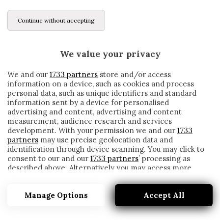
Continue without accepting
We value your privacy
We and our
1733 partners
store and/or access
information on a device, such as cookies and process
personal data, such as unique identifiers and standard
information sent by a device for personalised
advertising and content, advertising and content
measurement, audience research and services
development. With your permission we and our
1733
partners
may use precise geolocation data and
identification through device scanning. You may click to
consent to our and our
1733 partners
’ processing as
described above. Alternatively you may access more
SUPRYAGA
detailed information and change your preferences
before consenting or to refuse consenting. Please note
Manage Options
Accept All
that some processing of your personal data may not
require your consent, but you have a right to object to
such processing. Your preferences will apply to this