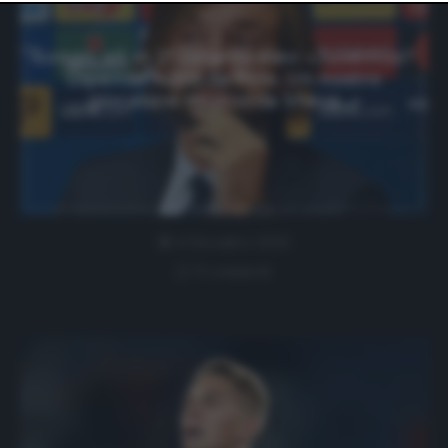
website only. You can change your preferences or
withdraw your consent at any time by returning to this
site and clicking the
privacy policy
button at the bottom
Longo, all. in 2ª Dinamo Kiev: «Juventus?
of the webpage.
Dipende tutto da Pirlo. Un nostro
giocatore mi ricorda Sheva…»
4 Dicembre 2020
0 comment