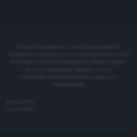
Cronache di spogliatoio è una testata giornalistica
regolarmente registrata presso il tribunale di Firenze al N.
6119 in data 01/07/2020 dell'apposito pubblico registro.
Direttore responsabile: Emanuele Corazzi
CRONACHE DI SPOGLIATOIO Srl con SpA/ P.I.
IT06933610484
Privacy Policy
Cookie Policy