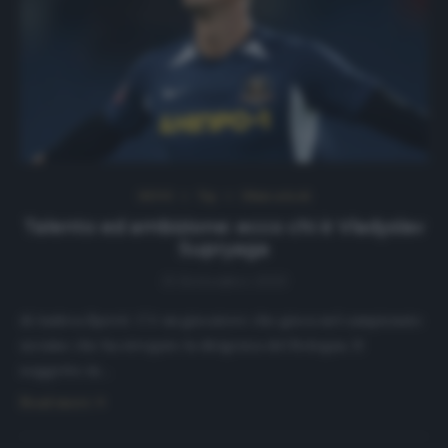
NEWS
Top
Ultimi articoli
Talento ed ambizione: ecco chi è Vladyslav
Supryaga
15 Settembre 2020
di Andrea Sperti C’è un giocatore che gioca nel campionato
ucraino che ha stregato la dirigenza del Bologna. Il
soggetto in…
Read more