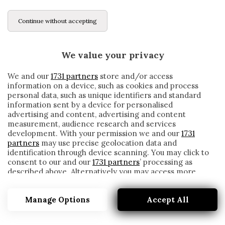
Continue without accepting
We value your privacy
We and our
1731 partners
store and/or access
information on a device, such as cookies and process
personal data, such as unique identifiers and standard
information sent by a device for personalised
advertising and content, advertising and content
measurement, audience research and services
development. With your permission we and our
1731
partners
may use precise geolocation data and
identification through device scanning. You may click to
consent to our and our
1731 partners
’ processing as
described above. Alternatively you may access more
TURATI
detailed information and change your preferences
before consenting or to refuse consenting. Please note
Manage Options
Accept All
that some processing of your personal data may not
require your consent, but you have a right to object to
such processing. Your preferences will apply to this