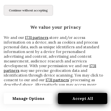
Continue without accepting
We value your privacy
We and our
1731 partners
store and/or access
information on a device, such as cookies and process
personal data, such as unique identifiers and standard
information sent by a device for personalised
advertising and content, advertising and content
measurement, audience research and services
development. With your permission we and our
1731
partners
may use precise geolocation data and
identification through device scanning. You may click to
consent to our and our
1731 partners
’ processing as
described above. Alternatively you may access more
UNIVERSITÀ
detailed information and change your preferences
before consenting or to refuse consenting. Please note
Manage Options
Accept All
that some processing of your personal data may not
require your consent, but you have a right to object to
such processing. Your preferences will apply to this