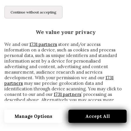
Continue without accepting
We value your privacy
We and our
1731 partners
store and/or access
information on a device, such as cookies and process
personal data, such as unique identifiers and standard
information sent by a device for personalised
advertising and content, advertising and content
measurement, audience research and services
development. With your permission we and our
1731
partners
may use precise geolocation data and
identification through device scanning. You may click to
consent to our and our
1731 partners
’ processing as
described above. Alternatively you may access more
VALENCIA
detailed information and change your preferences
before consenting or to refuse consenting. Please note
Manage Options
Accept All
that some processing of your personal data may not
require your consent, but you have a right to object to
such processing. Your preferences will apply to this