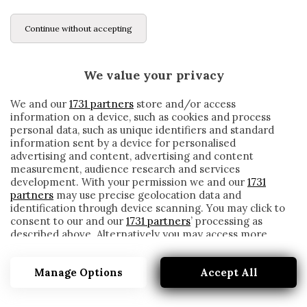
Continue without accepting
We value your privacy
We and our
1731 partners
store and/or access
information on a device, such as cookies and process
personal data, such as unique identifiers and standard
information sent by a device for personalised
advertising and content, advertising and content
measurement, audience research and services
development. With your permission we and our
1731
partners
may use precise geolocation data and
identification through device scanning. You may click to
consent to our and our
1731 partners
’ processing as
described above. Alternatively you may access more
WEST HAM
detailed information and change your preferences
before consenting or to refuse consenting. Please note
Manage Options
Accept All
that some processing of your personal data may not
require your consent, but you have a right to object to
such processing. Your preferences will apply to this