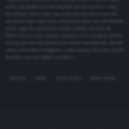
molte più qualità di Icardi dal punto di vista tecnico e fisico.
Poi all’Inter hanno fatto una scelta diversa, non so perché,
ma sai nel calcio non conta soltanto il campo. Per me Belfodil
anche oggi che gioca in Germania è molto più forte di
Mauro. E non si può parlare nemmeno di eventuali problemi
di testa, perché lui è molto forte anche mentalmente. Ma nel
calcio non sempre il migliore va più lontano. Poi certo, Icardi
ha fatto cose incredibili con l’Inter».
BELFODIL
INTER
MAURO ICARDI
SAPHIR TAIDER