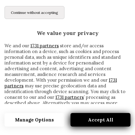
Continue without accepting
We value your privacy
We and our
1731 partners
store and/or access
information on a device, such as cookies and process
personal data, such as unique identifiers and standard
information sent by a device for personalised
advertising and content, advertising and content
measurement, audience research and services
development. With your permission we and our
1731
partners
may use precise geolocation data and
identification through device scanning. You may click to
consent to our and our
1731 partners
’ processing as
described above. Alternatively you may access more
TAIDER NON HA DUBBI: «BELFODIL È PIÙ
detailed information and change your preferences
FORTE DI ICARDI»
before consenting or to refuse consenting. Please note
Manage Options
Accept All
that some processing of your personal data may not
written by
Redazione Cronache
require your consent, but you have a right to object to
17 Aprile 2020
such processing. Your preferences will apply to this