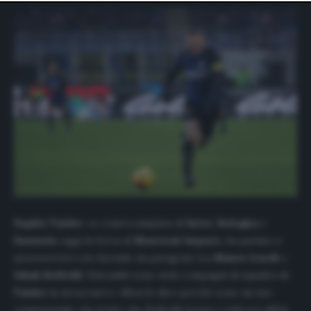
website only. You can change your preferences or
withdraw your consent at any time by returning to this
site and clicking the
privacy policy
button at the bottom
of the webpage.
Saphir Taider
, ex centrocampista di
Inter, Bologna
e
Sassuolo
oggi in forza al
Montreal Impact,
ha parlato a
passioneinter.com
facendo un paragone tra
Mauro Icardi
e
Ishak
Belfodil
. Entrambi sono stati compagni di squadra di
Taider
in nerazzurro: «Non lo dico perché sono un suo
connazionale, ma penso che Belfodil avesse e tutt’ora abbia