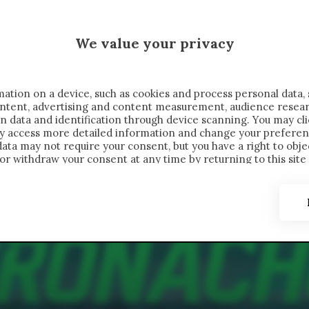
 SAELEMAEKERS X CRONACHE
We value your privacy
FONDIMENTI
REPORTAGE
SALVATO NELLE NOTE
C
ation on a device, such as cookies and process personal data, 
content, advertising and content measurement, audience resea
n data and identification through device scanning. You may cl
ay access more detailed information and change your preferen
ta may not require your consent, but you have a right to objec
or withdraw your consent at any time by returning to this site