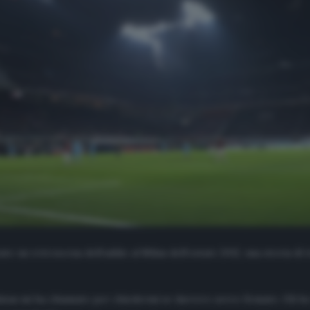
ato un retroscena dell’addio al Milan dell’estate 2012, una storia d
atan mi ha chiamato per chiedermi se davvero avevo firmato. Gli ho 