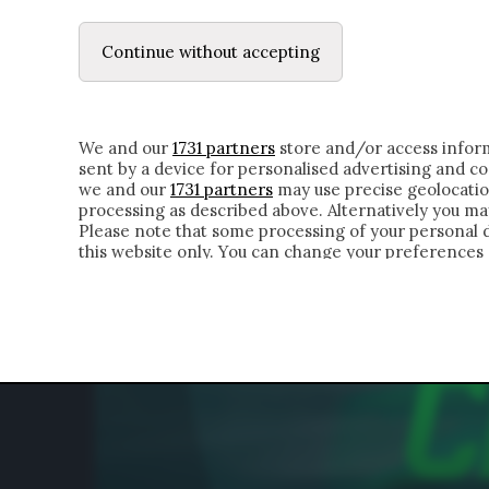
LE LETTERE
DUBBI INTERIORI | ALEXIS
Continue without accepting
HOMEPAGE
CHI SIAMO
LETTERE
APPRO
We and our
1731 partners
store and/or access inform
sent by a device for personalised advertising and 
we and our
1731 partners
may use precise geolocatio
processing as described above. Alternatively you m
Please note that some processing of your personal da
this website only. You can change your preferences 
of the webpage.