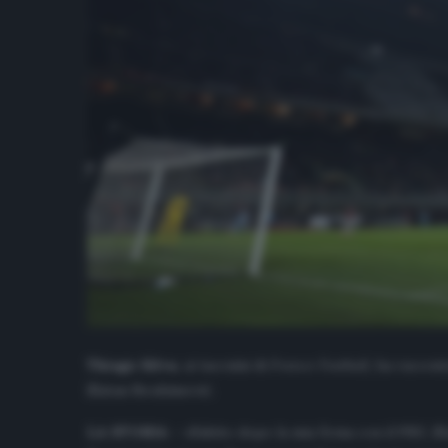
Thiago Silva
, ai taccuini di
France Football,
ha raccont
Zlatan Ibrahimović.
LA STORIA
– «Subito dopo la mia firma con il PSG, Zl