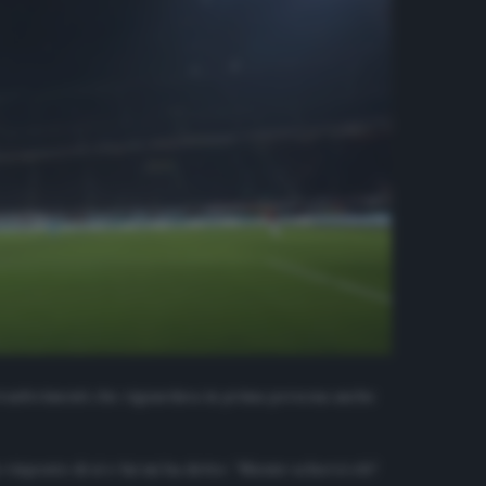
i trasferimenti che riguardava in prima persona anche
risposto di sì e lui mi ha detto: “Niente scherzi eh?