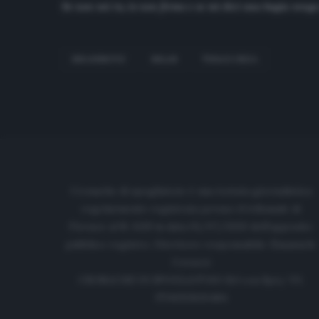
Se non vai tu, io non firmo e se mi dici una bugia vengo
IBRAHIMOVIC
MILAN
THIAGO SILVA
Cronache di spogliatoio è una testata giornalistica
regolarmente registrata presso il tribunale di
Firenze al N. 6119 in data 01/07/2020 dell'apposito
pubblico registro. Direttore responsabile: Emanuele
Corazzi
CRONACHE DI SPOGLIATOIO Srl con SpA/ P.I.
IT06933610484