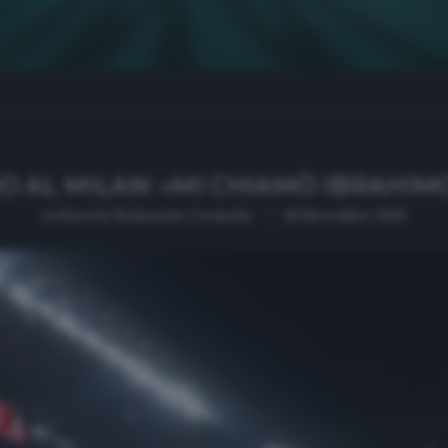
DIO AL MILAN: «MI CHIAMÒ IBRAHI
written by
Redazione Cronache
18 Novembre 2019