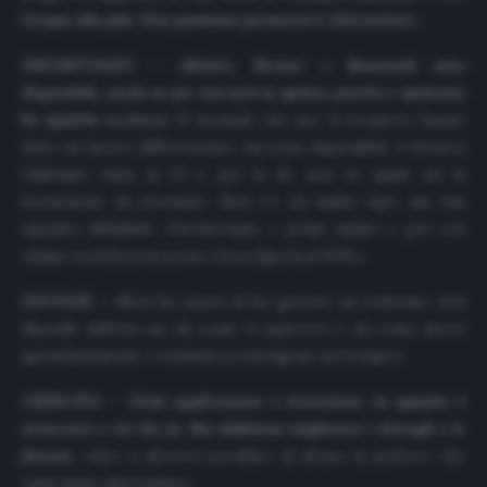
l’acqua alla gola. Non possiamo permetterci distrazioni
».
INFORTUNATI
– «
Belotti, Bremer e Bonazzoli sono
disponibili, anche se per noi sarà la quinta partita e qualcuno
ha qualche acciacco
. È normale che per il recupero hanno
fatto un lavoro differenziato, ma sono disponibili. A Genova
l’abbiamo vinta in 23 e poi in 16, non so quale sia la
formazione da premiare. Non c’è un undici tipo, ma una
squadra affidabile. Giocheranno i primi undici e poi con
cinque sostituzioni posso stravolgerla al 50%».
GIOVANI
– «Non ho paura di far giocare un ventenne, non
dipende dall’età ma da come ti approcci e da come lavori
quotidianamente. I risultati si ottengono nel tempo».
CRESCITA
– «
Vedo applicazione e attenzione, la squadra è
attaccata a ciò che fa. Ma dobbiamo migliorare i dettagli e le
finezze
, oltre a doverci scrollare di dosso la polvere che
ogni tanto ritroviamo».