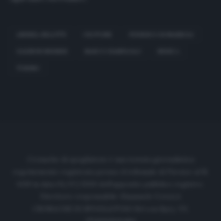
ANDREA BELOTTI
CROTONE
FEDERICO BONAZZOLI
GLEISON BREMER
MARCO GIAMPAOLO
SERIE A
TORINO
Cronache di spogliatoio è una testata giornalistica
regolarmente registrata presso il tribunale di Firenze al N.
6119 in data 01/07/2020 dell'apposito pubblico registro.
Direttore responsabile: Emanuele Corazzi
CRONACHE DI SPOGLIATOIO Srl con SpA/ P.I.
IT06933610484