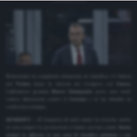
website only. You can change your preferences or
withdraw your consent at any time by returning to this
site and clicking the
privacy policy
button at the bottom
of the webpage.
Nonostante la complicata situazione in classifica, c’è fiducia
nel
Torino
dopo la vittoria nel recupero col
Genoa
.
L’allenatore granata
Marco Giampaolo
, però, non vuole
vedere distrazioni contro il
Crotone
e lo ha ribadito in
conferenza stampa.
MOMENTO
– «È l’auspicio di tutti: siamo in crescita, anche
se non sempre le prestazioni ci hanno portato punti.
Siamo
sempre in affanno, in una zona di classifica paludosa e con