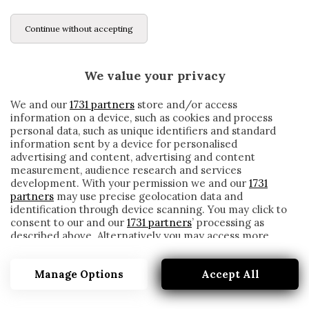
Continue without accepting
We value your privacy
We and our
1731 partners
store and/or access
information on a device, such as cookies and process
personal data, such as unique identifiers and standard
information sent by a device for personalised
advertising and content, advertising and content
measurement, audience research and services
development. With your permission we and our
1731
partners
may use precise geolocation data and
identification through device scanning. You may click to
consent to our and our
1731 partners
’ processing as
described above. Alternatively you may access more
TORINO, CONFERENZA GIAMPAOLO:
detailed information and change your preferences
«NIENTE DISTRAZIONI, SIAMO CON
before consenting or to refuse consenting. Please note
L’ACQUA ALLA GOLA»
Manage Options
Accept All
that some processing of your personal data may not
require your consent, but you have a right to object to
written by
Redazione Cronache
such processing. Your preferences will apply to this
7 Novembre 2020