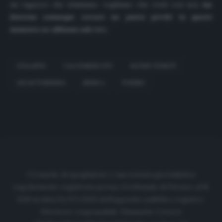
un ragazzo che stimiamo, vogliamo che resti con noi
, ma
dovremo comunque cercare un punta perché in questo
momento ne abbiamo solo tre
».
ATALANTA
CALCIOMERCATO
DAVIDE VIGNATI
LUCAS TORREIRA
SERIE A
TORINO
Cronache di spogliatoio è una testata giornalistica
regolarmente registrata presso il tribunale di Firenze al N.
6119 in data 01/07/2020 dell'apposito pubblico registro.
Direttore responsabile: Emanuele Corazzi