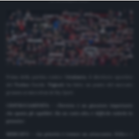
website only. You can change your preferences or
withdraw your consent at any time by returning to this
site and clicking the
privacy policy
button at the bottom
of the webpage.
Prima della partita contro l’
Atalanta
, il direttore sportivo
del
Torino
Davide
Vignati
ha fatto un punto del mercato
granata ai microfoni di
Sky Sport
.
CENTROCAMPISTA
– «
Torreira è un giocatore importante
che sposta gli equilibri. Ha un costo alto, è difficile vederlo in
granata
»
MERCATO
– «
La priorità è trovare un attaccante.
Millico è