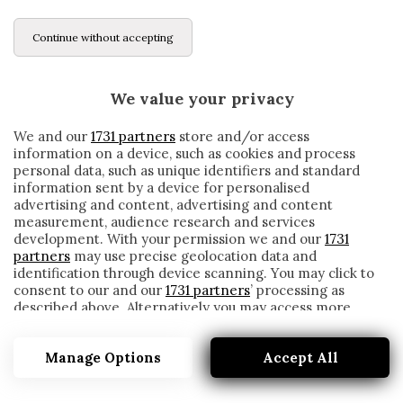
Continue without accepting
We value your privacy
We and our
1731 partners
store and/or access
information on a device, such as cookies and process
personal data, such as unique identifiers and standard
information sent by a device for personalised
advertising and content, advertising and content
measurement, audience research and services
development. With your permission we and our
1731
partners
may use precise geolocation data and
identification through device scanning. You may click to
consent to our and our
1731 partners
’ processing as
described above. Alternatively you may access more
TORINO, VIGNATI: «CERCHIAMO UN
detailed information and change your preferences
ATTACCANTE. TORREIRA? MOLTO
before consenting or to refuse consenting. Please note
DIFFICILE CHE ARRIVI»
Manage Options
Accept All
that some processing of your personal data may not
require your consent, but you have a right to object to
written by
Redazione Cronache
such processing. Your preferences will apply to this
26 Settembre 2020