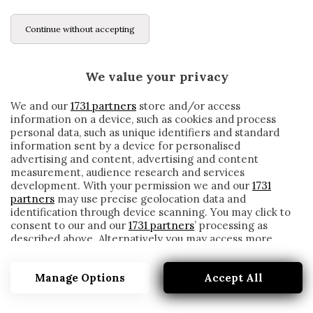
Continue without accepting
We value your privacy
We and our
1731 partners
store and/or access
information on a device, such as cookies and process
personal data, such as unique identifiers and standard
information sent by a device for personalised
advertising and content, advertising and content
measurement, audience research and services
development. With your permission we and our
1731
partners
may use precise geolocation data and
identification through device scanning. You may click to
consent to our and our
1731 partners
’ processing as
described above. Alternatively you may access more
TUTTO IL DOLORE CHE PORTIAMO
detailed information and change your preferences
DENTRO
before consenting or to refuse consenting. Please note
Manage Options
Accept All
that some processing of your personal data may not
written by
Redazione Cronache
require your consent, but you have a right to object to
8 Febbraio 2017
such processing. Your preferences will apply to this