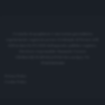
Cronache di spogliatoio è una testata giornalistica
regolarmente registrata presso il tribunale di Firenze al N.
6119 in data 01/07/2020 dell'apposito pubblico registro.
Direttore responsabile: Emanuele Corazzi
CRONACHE DI SPOGLIATOIO Srl con SpA/ P.I.
IT06933610484
Privacy Policy
Cookie Policy