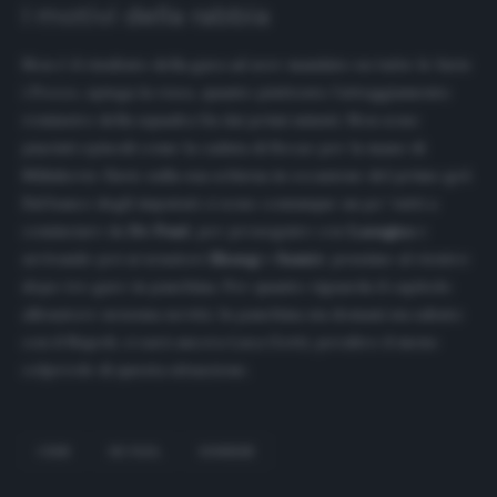
I motivi della rabbia
Non è il risultato della gara ad aver mandato su tutte le furie
i Pozzo, spiega la
rosea
, quanto piuttosto l’atteggiamento
remissivo della squadra fin dai primi minuti. Non sono
piaciuti episodi come la caduta di Becao per la mano di
Milinkovic-Savic sulla sua schiena in occasione del primo gol.
Sul banco degli imputati ci sono comunque un po’ tutti a
cominciare da
De Paul
, per proseguire con
Lasagna
e
arrivando poi ai senatori
Ekong
e
Samir
, pessimo al rientro
dopo tre gare in panchina. Per quanto riguarda il capitolo
allenatore nessuna novità. In panchina sia domani sia sabato
con il Napoli, ci sarà ancora Luca Gotti, peraltro il meno
colpevole di questa situazione.
CRISI
DE PAUL
UDINESE