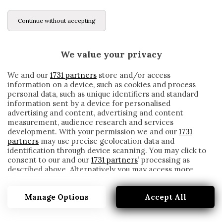
Continue without accepting
We value your privacy
We and our
1731 partners
store and/or access
information on a device, such as cookies and process
personal data, such as unique identifiers and standard
information sent by a device for personalised
advertising and content, advertising and content
measurement, audience research and services
development. With your permission we and our
1731
partners
may use precise geolocation data and
identification through device scanning. You may click to
consent to our and our
1731 partners
’ processing as
described above. Alternatively you may access more
UDINESE, ALTA TENSIONE. SQUADRA A
detailed information and change your preferences
COLLOQUIO E IN RITIRO. QUATTRO SOTTO
before consenting or to refuse consenting. Please note
ACCUSA
Manage Options
Accept All
that some processing of your personal data may not
require your consent, but you have a right to object to
written by
Redazione Cronache
such processing. Your preferences will apply to this
3 Dicembre 2019