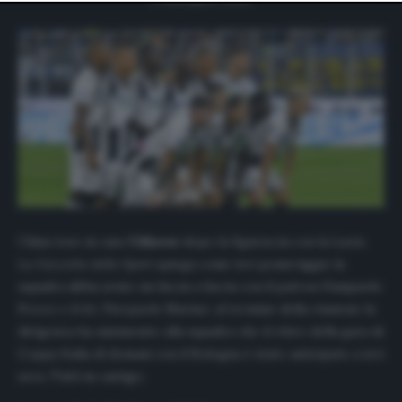
website only. You can change your preferences or
withdraw your consent at any time by returning to this
site and clicking the
privacy policy
button at the bottom
of the webpage.
Clima teso in casa
Udinese
dopo la figuraccia con la Lazio.
La Gazzetta dello Sport
spiega come ieri pomeriggio la
squadra abbia avuto un faccia a faccia con il patron Gianpaolo
Pozzo e il d.t. Pierpaolo Marino: al termine della riunione la
dirigenza ha annunciato alla squadra che il ritiro della gara di
Coppa Italia di domani con il Bologna è stato anticipato a ieri
sera. Tutti in castigo.