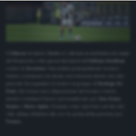
website only. You can change your preferences or
withdraw your consent at any time by returning to this
site and clicking the
privacy policy
button at the bottom
of the webpage.
L’
Udinese
di mister
Gotti
si è allenata in mattinata sui campi
del Bruseschi, a due giorni dal match dell’
Allianz Stadium
contro la
Juventus
. Una seduta principalmente tecnico-
tattica, conclusasi con alcune esercitazioni mirate sui calci
piazzati. Da segnalare il rientro in gruppo di
Rodrigo De
Paul
, che torna così a disposizione del tecnico veneto,
mentre continua il lavoro personalizzato per
Ken
Sema
,
Samir
e
Mato
Jajalo
. Domani, come riportato sul sito del
club, ultima rifinitura alle ore 14, prima della partenza per
Torino
.