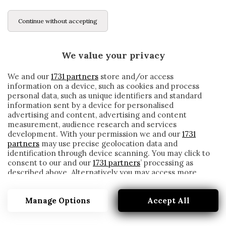
Continue without accepting
We value your privacy
We and our
1731 partners
store and/or access
information on a device, such as cookies and process
personal data, such as unique identifiers and standard
information sent by a device for personalised
advertising and content, advertising and content
measurement, audience research and services
development. With your permission we and our
1731
partners
may use precise geolocation data and
identification through device scanning. You may click to
consent to our and our
1731 partners
’ processing as
described above. Alternatively you may access more
UDINESE, DE PAUL TORNA IN GRUPPO
detailed information and change your preferences
before consenting or to refuse consenting. Please note
written by
Redazione Cronache
Manage Options
Accept All
that some processing of your personal data may not
13 Dicembre 2019
require your consent, but you have a right to object to
such processing. Your preferences will apply to this