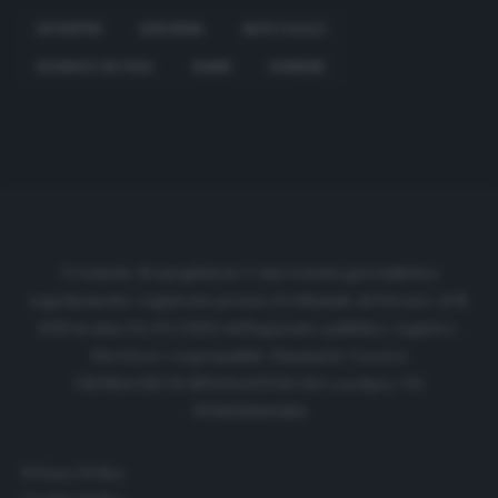
JUVENTUS
KEN SEMA
MATO JAJALO
RODRIGO DE PAUL
SAMIR
UDINESE
Cronache di spogliatoio è una testata giornalistica
regolarmente registrata presso il tribunale di Firenze al N.
6119 in data 01/07/2020 dell'apposito pubblico registro.
Direttore responsabile: Emanuele Corazzi
CRONACHE DI SPOGLIATOIO Srl con SpA/ P.I.
IT06933610484
Privacy Policy