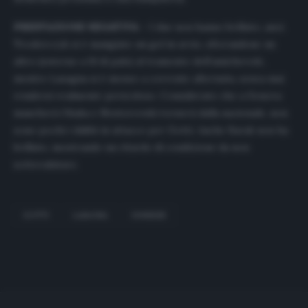
PRESTAZIONE NEGATIVA
– I due non hanno brillato, anzi.
Teodorczyk si è mangiato un gol in avvio, sfiorandone un
altro (esterno a fil di palo) al tramonto dell’amichevole,
mentre
Lasagna
si è mosso a corrente alternata, senza mai
rendersi realmente pericoloso. Considerato che a Genova
mancherà Okaka e Nestorovski tornerà dalla nazionale, non
sono pochi i dubbi in attacco per Gotti. Anche Barak non ha
brillato, mostrando un ritardo di condizione da non
sottovalutare.
GOTTI
LASAGNA
UDINESE