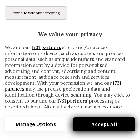
Continue without accepting
We value your privacy
We and our
1731 partners
store and/or access
information on a device, such as cookies and process
personal data, such as unique identifiers and standard
information sent by a device for personalised
advertising and content, advertising and content
measurement, audience research and services
development. With your permission we and our
1731
partners
may use precise geolocation data and
identification through device scanning. You may click to
consent to our and our
1731 partners
’ processing as
described above. Alternatively you may access more
UDINESE, IL DUO LASAGNA-TEODORCZYK
detailed information and change your preferences
MALE IN AMICHEVOLE
before consenting or to refuse consenting. Please note
Manage Options
Accept All
that some processing of your personal data may not
written by
Redazione Cronache
require your consent, but you have a right to object to
17 Novembre 2019
such processing. Your preferences will apply to this