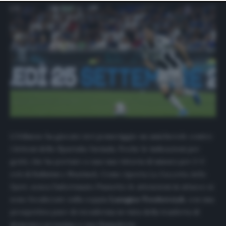
website only. You can change your preferences or
withdraw your consent at any time by returning to this
site and clicking the
privacy policy
button at the bottom
of the webpage.
L’Udinese ha giocato ieri pomeriggio un amichevole contro
i lettoni dello Spartaks Jurmala. Poche le indicazioni per
gotti, che ha portato a casa una vittoria di misura per 2-1:
reti di Ballatini e Nuytinck. Come riporta
La Gazzetta dello
Sport
, senza l’infortunato Pussetto le attenzioni in attacco si
sono focalizzate sulla coppia
Lasagna
-Teodorczyk
, con una
prospettiva pure di riconferma in vista della trasferta di
domenica prossima a casa Sampdoria.