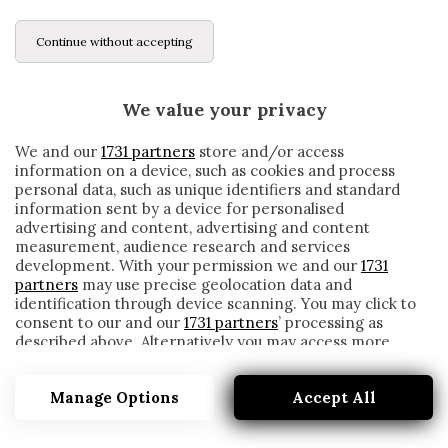
Continue without accepting
We value your privacy
We and our
1731 partners
store and/or access
information on a device, such as cookies and process
personal data, such as unique identifiers and standard
information sent by a device for personalised
advertising and content, advertising and content
measurement, audience research and services
development. With your permission we and our
1731
partners
may use precise geolocation data and
identification through device scanning. You may click to
consent to our and our
1731 partners
’ processing as
described above. Alternatively you may access more
UFFICIALE: DOPO EURO 2020 SLITTA
detailed information and change your preferences
ANCHE LA COPA AMERICA
before consenting or to refuse consenting. Please note
Manage Options
Accept All
that some processing of your personal data may not
written by
Redazione Cronache
require your consent, but you have a right to object to
17 Marzo 2020
such processing. Your preferences will apply to this