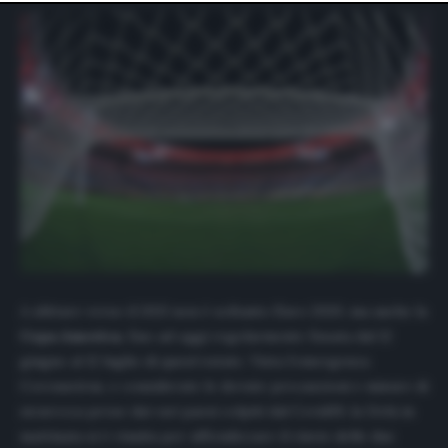
website only. You can change your preferences or
withdraw your consent at any time by returning to this
site and clicking the
privacy policy
button at the bottom
of the webpage.
A slittare verso il 2021 non è soltanto Euro 2020, ma anche la
Copa America
, fino ad oggi regolarmente fissata dal 12
giugno al 12 luglio di quest’estate. Vista l’emergenza
Coronavirus, e considerate le dovute precauzioni e misure di
sicurezza prese dai vari paesi colpiti dal Covid19, la Uefa in
mattinata si è riunita per ufficializzare il rinvio delle due