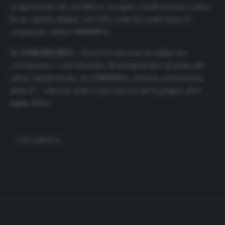
competizioni che avrebbero occupato il palcoscenico estivo.
Se ne riparla, dunque, nel 2021, come ha confermato il
comunicato della CONMEBOL.
IL COMUNICATO
– «Data l’evoluzione mondiale del
coronavirus e con l’obiettivo di salvaguardare la salute del
calcio sudamericano, la CONMEBOL rinvia la celebrazione
della 47^ edizione della Copa America dal 11 giugno all’11
luglio 2021».
COPA AMERICA