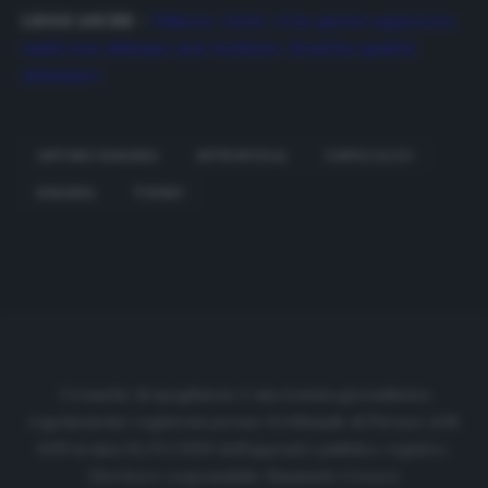
LEGGI ANCHE
–
Udinese, Gotti: «Con questo approccio
umile non abbiamo mai rischiato. Braaf ha qualità
altissime»
ANTONIO SANABRIA
BETIS SIVIGLIA
FANTACALCIO
SANABRIA
TORINO
Cronache di spogliatoio è una testata giornalistica
regolarmente registrata presso il tribunale di Firenze al N.
6119 in data 01/07/2020 dell'apposito pubblico registro.
Direttore responsabile: Emanuele Corazzi