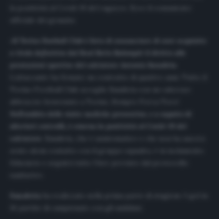
la positività al Covid-19 del ragazzo. Ecco il comunicato
ufficiale dei granata:
«
Il Torino Football Club è lieto di annunciare di aver acquisito
a titolo definitivo dal Real Betis Balompié il diritto alle
prestazioni sportive del calciatore Antonio Sanabria
.
L’attaccante ha firmato un contratto di quattro anni. Tutto il
Torino Football Club accoglie Sanabria con un caloroso
abbraccio: benvenuto a Torino, Sempre Forza Toro!
Nell’ambito delle visite mediche preventive, e a seguito di
ulteriori controlli, è emersa la positività al Covid-19 del
calciatore
. Sanabria, che è asintomatico e che non ha ancora
avuto alcun contatto con il gruppo squadra, è in isolamento
fiduciario e seguirà tutto l’iter previsto dal protocollo
sanitario».
Sanabria
ha realizzato nella prima parte di stagione 3 gol in
16 partite di campionato con gli andalusi.