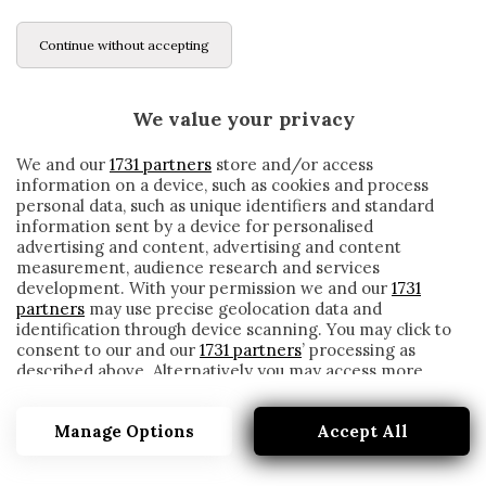
Continue without accepting
We value your privacy
We and our
1731 partners
store and/or access
information on a device, such as cookies and process
personal data, such as unique identifiers and standard
information sent by a device for personalised
advertising and content, advertising and content
measurement, audience research and services
development. With your permission we and our
1731
partners
may use precise geolocation data and
identification through device scanning. You may click to
consent to our and our
1731 partners
’ processing as
described above. Alternatively you may access more
UFFICIALE – TORINO, ECCO SANABRIA DAL
detailed information and change your preferences
BETIS. È POSITIVO AL COVID
before consenting or to refuse consenting. Please note
Manage Options
Accept All
that some processing of your personal data may not
written by
Redazione Cronache
require your consent, but you have a right to object to
31 Gennaio 2021
such processing. Your preferences will apply to this