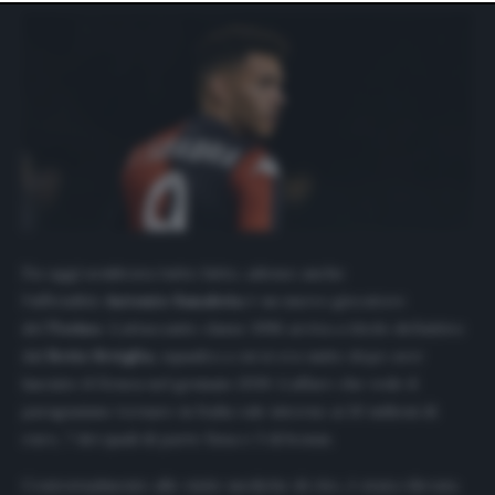
website only. You can change your preferences or
withdraw your consent at any time by returning to this
site and clicking the
privacy policy
button at the bottom
of the webpage.
Da oggi sembrava tutto fatto, adesso anche
l’ufficialità:
Antonio Sanabria
è un nuovo giocatore
del
Torino
. L’attaccante classe 1996 arriva a titolo definitivo
dal
Betis Siviglia
, squadra a cui si era unito dopo aver
lasciato il Genoa nel gennaio 2019. L’affare che vede il
paraguaiano tornare in Italia vale intorno ai 10 milioni di
euro, 7 dei quali di parte fissa e 3 di bonus.
Contestualmente alle visite mediche di rito, è stata rilevata