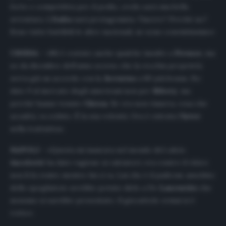
forte e competitiva per il podio, credo sarà una bella
avventura. L’
Italia
sarà protagonista. Vincere? Perchè no?
Sono tutte battibili le altre nazionali, ne sono convintissimo»
CHIESA –
«Mi è costato anche qualche insulto a
Firenze
, ma
so da dicembre dell’anno scorso che la vecchia proprietà
aveva già un accordo con la
Juventus
a 80 più bonus. Ho
dato 9 al mercato degli americani non per
Ribery
, ma
perché hanno tenuto
Chiesa
. Se ora non rinnova, cosa che
accadrà, va ceduto. È la sua volontà. Ora è entrata l’
Inter
nella trattativa».
NAPOLI –
«Questa mi mancava nel mondo del calcio.
Ancelotti
ha dato ragione ai calciatori, era contro il ritiro:
non lì fa venire mentre lui ci va. Lui che è il padrone assoluto
dello spogliatoio avrebbe potuto dirlo a De
Laurentiis
che
nessuno si sarebbe presentato. Il giocattolo ormai si è
rotto».