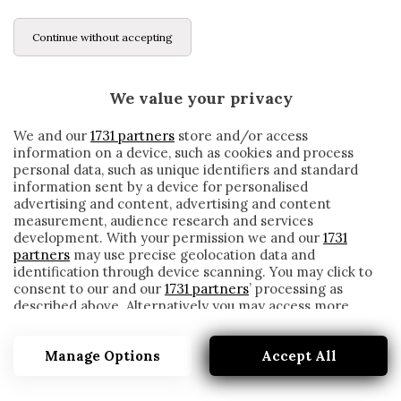
Continue without accepting
We value your privacy
We and our
1731 partners
store and/or access
information on a device, such as cookies and process
personal data, such as unique identifiers and standard
information sent by a device for personalised
advertising and content, advertising and content
measurement, audience research and services
development. With your permission we and our
1731
partners
may use precise geolocation data and
identification through device scanning. You may click to
consent to our and our
1731 partners
’ processing as
described above. Alternatively you may access more
FIORENTINA, VALCAREGGI: «I DELLA VALLE
detailed information and change your preferences
AVEVANO UN ACCORDO PER LA CESSIONE
before consenting or to refuse consenting. Please note
DI CHIESA ALLA JUVENTUS, POI…»
Manage Options
Accept All
that some processing of your personal data may not
require your consent, but you have a right to object to
written by
Cesare Ragionieri
such processing. Your preferences will apply to this
19 Novembre 2019