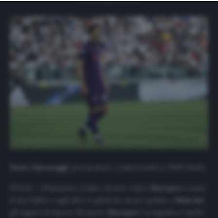
website only. You can change your preferences or
withdraw your consent at any time by returning to this
site and clicking the
privacy policy
button at the bottom
of the webpage.
Furio Valcareggi
, procuratore, è intervenuto a
TMW Radio
.
ITALIA – «Fantastica. L’unico ad aver vinto l’
Europeo
è stato
il mio babbo e agli altri ct gliela ho un po’ gufata: a
Mancini
gli auguri di vincere di nuovo l’
Europeo
. La squadra è molto