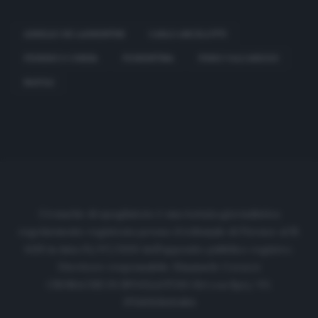
AURELIO DE LAURENTIIS
CARLO ANCELOTTI
FEDERICO CHIESA
FIORENTINA
FURIO VALCAREGGI
NAPOLI
Cronache di spogliatoio è una testata giornalistica
regolarmente registrata presso il tribunale di Firenze al N.
6119 in data 01/07/2020 dell'apposito pubblico registro.
Direttore responsabile: Emanuele Corazzi
CRONACHE DI SPOGLIATOIO Srl con SpA/ P.I.
IT06933610484