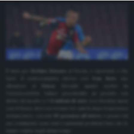
website only. You can change your preferences or
withdraw your consent at any time by returning to this
site and clicking the
privacy policy
button at the bottom
of the webpage.
È fatta per
Stefano Sturaro
al Verona. A riportarlo è
Sky
Sport
. Il centrocampista ritrova così
Ivan Juric
, suo
allenatore al
Genoa
. Secondo quanto scritto da
TuttomercatoWeb
, l’affare prevedrebbe un prestito con
diritto di riscatto a
7-8 milioni di euro
. L’ex Juventus lascia
così il Genoa, dove era tornato tre anni fa dopo l’esperienza
in bianconero, con sole
30 presenze all’attivo
. A pesare sul
suo rendimento sono stati i tantissimi problemi fisici che lo
hanno colpito negli ultimi tempi.