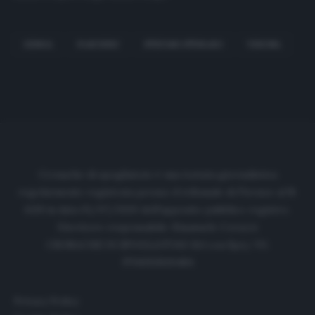
GENOA
IVAN JURIC
STEFANO STURARO
VERONA
Cronache di spogliatoio è una testata giornalistica
regolarmente registrata presso il tribunale di Firenze al N.
6119 in data 01/07/2020 dell'apposito pubblico registro.
Direttore responsabile: Emanuele Corazzi
CRONACHE DI SPOGLIATOIO Srl con SpA/ P.I.
IT06933610484
Privacy Policy