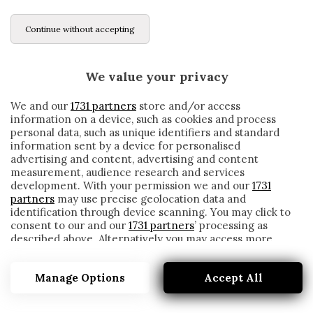
Continue without accepting
We value your privacy
We and our
1731 partners
store and/or access
information on a device, such as cookies and process
personal data, such as unique identifiers and standard
information sent by a device for personalised
advertising and content, advertising and content
measurement, audience research and services
development. With your permission we and our
1731
partners
may use precise geolocation data and
identification through device scanning. You may click to
consent to our and our
1731 partners
’ processing as
described above. Alternatively you may access more
IL VERONA PRENDE STURARO: IL
detailed information and change your preferences
CENTROCAMPISTA RITROVA JURIC
before consenting or to refuse consenting. Please note
Manage Options
Accept All
that some processing of your personal data may not
written by
Redazione Cronache
require your consent, but you have a right to object to
20 Gennaio 2021
such processing. Your preferences will apply to this