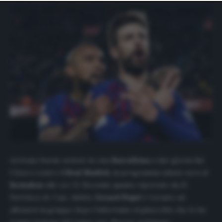
website only. You can change your preferences or
withdraw your consent at any time by returning to this
site and clicking the
privacy policy
button at the bottom
of the webpage.
Arrivano buone notizie in casa
Barcellona
a due giorni dal
Clásico
contro il
Real Madrid,
in programma sabato sera al
Bernabeu
alle ore 21. Secondo quanto riportato da
El
Partidazo de Cope
, infatti,
Gerard Piqué
è tornato ad
allenarsi in gruppo dopo l’infortunio al ginocchio che lo ha