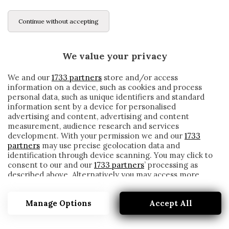
Continue without accepting
We value your privacy
We and our
1733 partners
store and/or access
information on a device, such as cookies and process
personal data, such as unique identifiers and standard
information sent by a device for personalised
advertising and content, advertising and content
measurement, audience research and services
development. With your permission we and our
1733
partners
may use precise geolocation data and
identification through device scanning. You may click to
consent to our and our
1733 partners
’ processing as
described above. Alternatively you may access more
VERSO IL CLÁSICO: IL BARCELLONA
detailed information and change your preferences
RECUPERA UN DIFENSORE?
before consenting or to refuse consenting. Please note
Manage Options
Accept All
that some processing of your personal data may not
written by
Redazione Cronache
require your consent, but you have a right to object to
8 Aprile 2021
such processing. Your preferences will apply to this