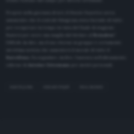
tenuto lontano dal campo per diverse settimane.
Proprio nella giornata di ieri, il
Mundo Deportivo
aveva
annunciato che il centrale blaugrana stava facendo di tutto
per recuperare in tempo in vista del finale di stagione.
Basterà per avere una maglia dal titolare al
Bernabeu
?
Difficile da dire, ma il suo ritorno in gruppo è certamente
un’ottima notizia che aumenterà il morale di tutto il
Barcellona
. Da segnalare, inoltre, l’assenza nell’allenamento
odierno di
Antoine Griezmann
per motivi personali.
BARCELLONA
GERARD PIQUÉ
REAL MADRID