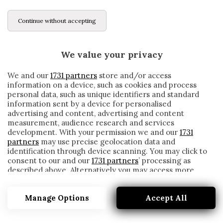
Continue without accepting
We value your privacy
We and our
1731 partners
store and/or access
information on a device, such as cookies and process
personal data, such as unique identifiers and standard
information sent by a device for personalised
advertising and content, advertising and content
measurement, audience research and services
development. With your permission we and our
1731
partners
may use precise geolocation data and
identification through device scanning. You may click to
consent to our and our
1731 partners
’ processing as
described above. Alternatively you may access more
WALKER IN PORTA CONTRO L’ATALANTA:
detailed information and change your preferences
GLI ALTRI GIOCATORI DI MOVIMENTO…
before consenting or to refuse consenting. Please note
CHE HANNO PURE PARATO RIGORI
Manage Options
Accept All
that some processing of your personal data may not
require your consent, but you have a right to object to
written by
Redazione Cronache
such processing. Your preferences will apply to this
7 Novembre 2019