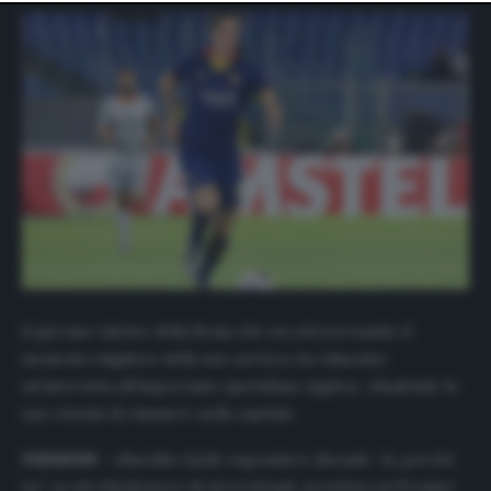
website only. You can change your preferences or
withdraw your consent at any time by returning to this
site and clicking the
privacy policy
button at the bottom
of the webpage.
Il giovane talento della Roma che sta attraversando il
momento migliore della sua carriera, ha rilasciato
un’intervista all’importante quotidiano inglese, ribadendo la
sua volontà di rimanere nella capitale.
PREMIER
– «Sarebbe facile rispondere dicendo “sì, perché
no”, se mi chiedessero di un’eventuale avventura in Premier