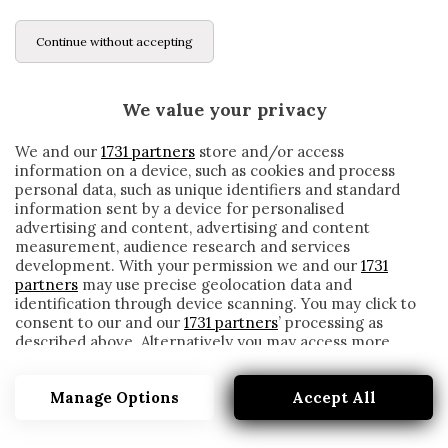
Continue without accepting
We value your privacy
We and our
1731 partners
store and/or access
information on a device, such as cookies and process
personal data, such as unique identifiers and standard
information sent by a device for personalised
advertising and content, advertising and content
measurement, audience research and services
development. With your permission we and our
1731
partners
may use precise geolocation data and
identification through device scanning. You may click to
consent to our and our
1731 partners
’ processing as
described above. Alternatively you may access more
ZANIOLO AL DAILYMAIL: «VOGLIO BACIARE
detailed information and change your preferences
ANCORA LA MAGLIA DELLA ROMA»
before consenting or to refuse consenting. Please note
Manage Options
Accept All
that some processing of your personal data may not
written by
Redazione Cronache
require your consent, but you have a right to object to
22 Novembre 2019
such processing. Your preferences will apply to this