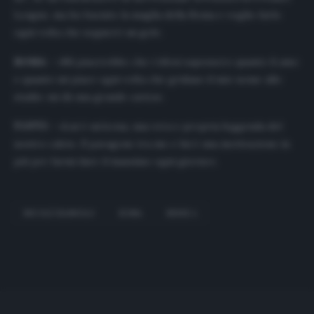
League, ma ho baciato la maglia della Roma e voglio farlo
ogni volta che segnerò un gol».
ROMA
– «Mi piacerebbe che i tifosi sapessero quanto li amo
e quanto mi piace ogni volta che gridano il mio nome allo
stadio: mi dà una grande carica».
TOTTI
– «Lui è un’icona, una vera e propria leggenda del
nostro calcio. Il paragone tra me e lui è una motivazione in
più per farmi dare il massimo ogni giorno».
NICOLÒ ZANIOLO
ROMA
SERIE A