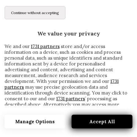
Continue without accepting
We value your privacy
We and our
1731 partners
store and/or access
information on a device, such as cookies and process
personal data, such as unique identifiers and standard
information sent by a device for personalised
advertising and content, advertising and content
measurement, audience research and services
development. With your permission we and our
1731
partners
may use precise geolocation data and
identification through device scanning. You may click to
consent to our and our
1731 partners
’ processing as
described above. Alternatively you may access more
COPPA DEL MONDO
detailed information and change your preferences
before consenting or to refuse consenting. Please note
Manage Options
Accept All
that some processing of your personal data may not
require your consent, but you have a right to object to
such processing. Your preferences will apply to this