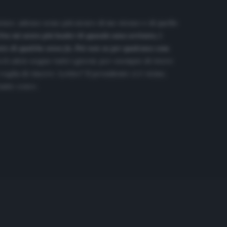
ienze, adesso sono più sicuro di me stesso e di quello
ra mi sento più leader di quando sono arrivato, i
te di qualche anno fa. Poi non so per qualcuno cosa
il calcio sogno tutti i giorni, per esempio di vivere
lia di vincere. Lotito? Il presidente ci è vicino,
tante cose».