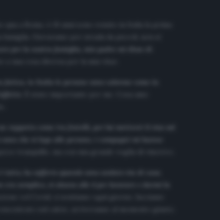
o qua a Roma. A 19 anni sono venuto in Italia la prima
a famiglia. Giovavamo per strada da piccoli, non si
aro per la nostra famiglia, mio padre mi disse di
 a una cosa diversa per la mia vita».
fatica, in Italia le persone sono calorose come in
affetto
. È stato importante per me. Cosa amo
».
 rapporto come tra fratelli, per lui metterei il viso sul
io sono che si lega alle persone, i compagni mi hanno
zzo tranquillo, ma con una grande voglia di vincere».
 tutto, ha sofferto quando sono andato via di casa.
era semplice, si alzava alle 4 per lavorare e darmi la
azione col Covid, ci sentiamo ogni giorno, facciamo
concentrato sul calcio, arriveranno al momento giusto.