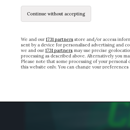
LE LETTERE
DUBBI INTERIORI | ALEXIS
Continue without accepting
HOMEPAGE
CHI SIAMO
LETTERE
APPRO
We and our
1731 partners
store and/or access inform
sent by a device for personalised advertising and 
we and our
1731 partners
may use precise geolocatio
processing as described above. Alternatively you m
Please note that some processing of your personal da
this website only. You can change your preferences 
of the webpage.