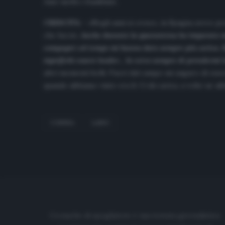
Amo molto i bambini».
CRESCITA
– «Negli anni si cresce, in Spagna avevo pe
che faccio.
Anche durante la quarantena ho imparato mol
compagni col tempo mi hanno dato sempre più carica. Ho
significhi essere leader… Io cerco sempre di prendermi 
altri momenti belli. Fuori dal campo mi auguro di esse
quando abbiamo vinto era lì. Ci dà carica, a volte ne ab
CORREA
LAZIO
Cronache di spogliatoio è una testata giornalistica