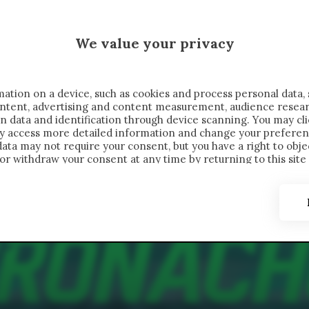
 SAELEMAEKERS X CRONACHE
We value your privacy
FONDIMENTI
REPORTAGE
SALVATO NELLE NOTE
C
ation on a device, such as cookies and process personal data, 
content, advertising and content measurement, audience resea
n data and identification through device scanning. You may cl
ay access more detailed information and change your preferen
ta may not require your consent, but you have a right to objec
or withdraw your consent at any time by returning to this site