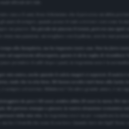
anali ufficiali del club.
iato casa a 11 anni. Sono felicissimo che il percorso mi abbia portat
no gli amici di sempre, quando posso li vado a trovare così come la mi
mpre un piacere.
Da piccolo mi piaceva il tennis, però era uno sport c
 stata una passione, mi svegliavo con il pallone, non ho mai pensato
o tempo alla Sampdoria, ma ho imparato tante cose. Non ho fatto tanta 
e ad aspettarmi all’aeroporto, questo ti dà la voglia di ricambiare l’
 piace prendere il caffè dopo i pasti, in Argentina non è la normalità
re mio amico, anche quando il calcio magari ci separerà. Il nostro è un
giorno, vuole che tu stia bene. Mi hanno accolto tutti bene alla Lazio, 
è sempre col sorriso. Milinkovic? Un altro grande amico, è un raga
esteggiato da poco i 60 anni, sembra abbia 20 anni in meno. Per me è
iù. Mi portava ovunque a giocare, la nostra situazione economica non 
mportanti della mia vita
. In Argentina ora è un po’ complicata la situ
ma ho 2 fratelli che sono lì con loro. Quando farò dei figli? Sono 