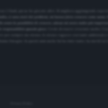
rso 2 finali, qui ne ho giocate altre. Si migliora aggiungendo esper
to, ci sono stati dei problemi, mi hanno fatto crescere come uomo. O
 avuto la possibilità di crescere, adesso mi sento molto più importan
le responsabilità quando gioco
. Credo di essere cresciuto molto. Con 
re per sempre me stesso, lo stesso ragazzo con tante ambizioni e vog
biamo bisogno. In questi anni anche lui ha vinto tanto, ha meriti su 
Privacy Policy