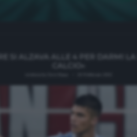
E SI ALZAVA ALLE 4 PER DARMI LA
CALCIO»
written by
Grei Hasa
20 Febbraio 2021