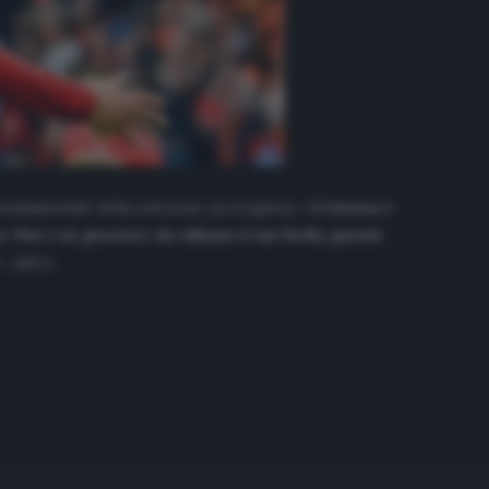
fondamentale della selezione portoghese: «
Cristiano è
. Non è un giocatore che abbassa il suo livello, quando
, ndr)».