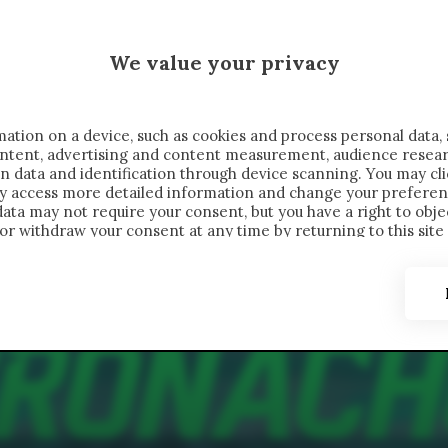
 SAELEMAEKERS X CRONACHE
We value your privacy
FONDIMENTI
REPORTAGE
SALVATO NELLE NOTE
C
ation on a device, such as cookies and process personal data, 
content, advertising and content measurement, audience resea
n data and identification through device scanning. You may cl
ay access more detailed information and change your preferen
ta may not require your consent, but you have a right to objec
or withdraw your consent at any time by returning to this site