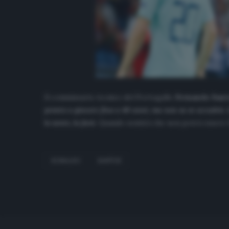
Il commissario tecnico del Portogallo
Fernando Sant
pronto a giocare fino a 40 anni, ma non sa se accadrà. A
lo sente, lo farà
. Quando sentirà che non potrà essere 
RONALDO
SANTOS