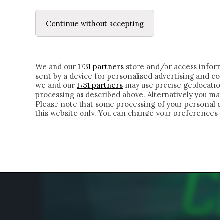
LE LETTERE
DUBBI INTERIORI | ALEXIS
Continue without accepting
HOMEPAGE
CHI SIAMO
LETTERE
APPRO
We and our
1731 partners
store and/or access inform
sent by a device for personalised advertising and 
we and our
1731 partners
may use precise geolocatio
processing as described above. Alternatively you m
Please note that some processing of your personal da
this website only. You can change your preferences 
of the webpage.