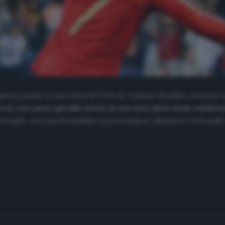
os
ha parlato ai microfoni di
TVI24
di Cristiano Ronaldo, elemento 
 un certo punto potrebbe sentire di non avere più le stesse condizioni
Ronaldo, non sarà Ronaldinho (in portoghese diminutivo di Ronaldo 