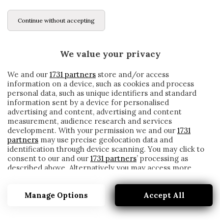
Continue without accepting
We value your privacy
We and our
1731 partners
store and/or access
information on a device, such as cookies and process
personal data, such as unique identifiers and standard
information sent by a device for personalised
advertising and content, advertising and content
measurement, audience research and services
development. With your permission we and our
1731
partners
may use precise geolocation data and
identification through device scanning. You may click to
consent to our and our
1731 partners
’ processing as
described above. Alternatively you may access more
LA FAVOLA DEL RAYO VALLECANO E DEL
detailed information and change your preferences
SUO BOMBER CHE RACCOGLIEVA LE
before consenting or to refuse consenting. Please note
PESCHE
Manage Options
Accept All
that some processing of your personal data may not
require your consent, but you have a right to object to
written by
Redazione Cronache
such processing. Your preferences will apply to this
15 Febbraio 2023